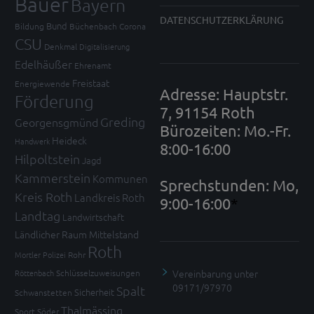
Bauer
Bayern
DATENSCHUTZERKLÄRUNG
Bund
Bildung
Büchenbach
Corona
CSU
Denkmal
Digitalisierung
Edelhäußer
Ehrenamt
Freistaat
Energiewende
Adresse: Hauptstr.
Förderung
7, 91154 Roth
Greding
Georgensgmünd
Bürozeiten: Mo.-Fr.
Heideck
Handwerk
8:00-16:00
Hilpoltstein
Jagd
Kammerstein
Kommunen
Sprechstunden: Mo,
Kreis Roth
Landkreis Roth
9:00-16:00
*
Landtag
Landwirtschaft
Ländlicher Raum
Mittelstand
Roth
Mortler
Polizei
Rohr
Vereinbarung unter
Röttenbach
Schlüsselzuweisungen
09171/97970
Spalt
Sicherheit
Schwanstetten
Thalmässing
Sport
Söder