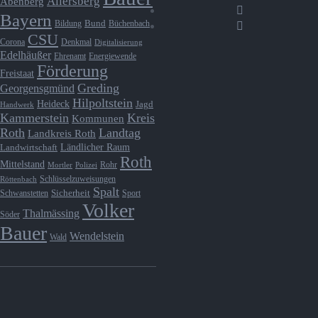
Allersberg
Abenberg
Bayern
Bund
Bildung
Büchenbach
CSU
Denkmal
Corona
Digitalisierung
Edelhäußer
Ehrenamt
Energiewende
Förderung
Freistaat
Greding
Georgensgmünd
Hilpoltstein
Heideck
Jagd
Handwerk
Kammerstein
Kreis
Kommunen
Roth
Landtag
Landkreis Roth
Ländlicher Raum
Landwirtschaft
Roth
Mittelstand
Rohr
Mortler
Polizei
Schlüsselzuweisungen
Röttenbach
Spalt
Schwanstetten
Sicherheit
Sport
Volker
Thalmässing
Söder
Bauer
Wendelstein
Wald