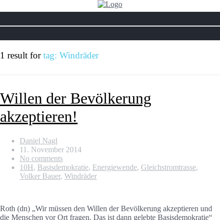
1 result for
tag: Windräder
Willen der Bevölkerung
akzeptieren!
Daniel Nagl
11. November 2014
No comments
10H
,
Basisdemokratie
,
Energiewende
,
Gleichstromtrasse
,
Volker Bauer
,
Windräder
Roth (dn) „Wir müssen den Willen der Bevölkerung akzeptieren und
die Menschen vor Ort fragen. Das ist dann gelebte Basisdemokratie“