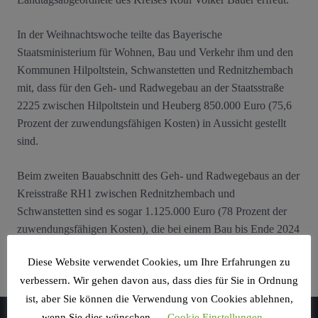
In der Weihnachtswoche teilte das Bayerische
Staatsministerium für Wohnen, Bau und Verkehr ihm und den
Kommunen Hilpoltstein, Schwanstetten und Rednitzhembach
mit, dass für den Geh- und Radwegebau an der Staatsstraße
2225 zwischen Hilpoltstein und Heuberg 850.000 Euro (75,6
Prozent der zuwendungsfähigen Kosten) in Aussicht gestellt
sind.
Beim zweiten Bauabschnitt des Geh- und Radwegebaus an der
Kreisstraße RH1 zwischen Rednitzhembach und
Schwanstetten sind es sogar 1.125.000 Euro (78 Prozent der
zuwendungsfähigen Kosten), die bei einem Bau bis Ende 2024
zur Verfügung gestellt werden.
Diese Website verwendet Cookies, um Ihre Erfahrungen zu
verbessern. Wir gehen davon aus, dass dies für Sie in Ordnung
ist, aber Sie können die Verwendung von Cookies ablehnen,
wenn Sie dies wünschen.
Cookie Einstellungen