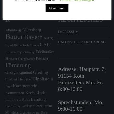
Akzeptieren
SCHLAGWÖRTE
KONTAKT UND
R
RECHTLICHES
Allersberg
Abenberg
IMPRESSUM
Bauer
Bayern
Bildung
DATENSCHUTZERKLÄRUNG
CSU
Bund
Büchenbach
Corona
Edelhäußer
Denkmal
Digitalisierung
Freistaat
Ehrenamt
Energiewende
Förderung
Adresse: Hauptstr. 7,
Greding
Georgensgmünd
91154 Roth
Hilpoltstein
Heideck
Handwerk
Bürozeiten: Mo.-Fr.
Kammerstein
Jagd
8:00-16:00
Kreis Roth
Kommunen
Landtag
Landkreis Roth
Sprechstunden: Mo,
Ländlicher Raum
Landwirtschaft
9:00-16:00
*
Mittelstand
Rohr
Mortler
Polizei