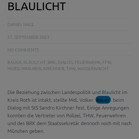
BLAULICHT
DANIEL NAGL
27. SEPTEMBER 2023
NO COMMENTS
BAUER
,
BLAULICHT
,
BRK
,
DIALOG
,
FEUERWEHR
,
FFW
,
HUBSCHRAUBER
,
KIRCHNER
,
THW
,
WASSERWACHT
Die Beziehung zwischen Landespolitik und Blaulicht im
Kreis Roth ist intakt, stellte MdL Volker
Bauer
beim
Dialog mit StS Sandro Kirchner fest. Einige Anregungen
konnten die Vertreter von Polizei, THW, Feuerwehren
und des BRK dem Staatssekretär dennoch noch mit nach
München geben.