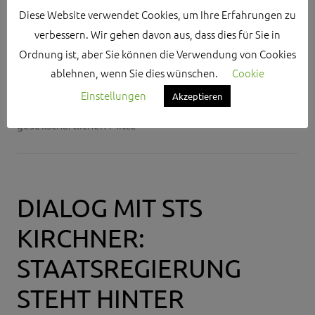
GESELLSCHAFT
,
LANDWIRTE
,
MITTE
Diese Website verwendet Cookies, um Ihre Erfahrungen zu
verbessern. Wir gehen davon aus, dass dies für Sie in
Die CSU-Abgeordneten des Kreises Roth Volker
Bauer
,
Ordnung ist, aber Sie können die Verwendung von Cookies
MdL und Ralph Edelhäußer, MdB erkennen in den
ablehnen, wenn Sie dies wünschen.
Cookie
Demonstrationen gegen Rechtsextremismus sowie die
Einstellungen
Akzeptieren
Politik der Bundesregierung wichtiges Engagement der
gesellschaftlichen Mitte
DIALOG MIT STS
KIRCHNER:
STAATSREGIERUNG
STEHT HINTER