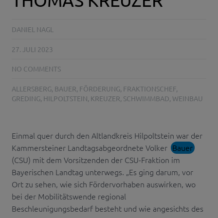
DANIEL NAGL
27. JULI 2023
NO COMMENTS
ALLERSBERG
,
BAUER
,
FÖRDERUNG
,
FRAKTIONSCHEF
,
GREDING
,
HILPOLTSTEIN
,
KREUZER
,
SCHWIMMBAD
,
WEINBAU
Einmal quer durch den Altlandkreis Hilpoltstein war der
Kammersteiner Landtagsabgeordnete Volker
Bauer
(CSU) mit dem Vorsitzenden der CSU-Fraktion im
Bayerischen Landtag unterwegs. „Es ging darum, vor
Ort zu sehen, wie sich Fördervorhaben auswirken, wo
bei der Mobilitätswende regional
Beschleunigungsbedarf besteht und wie angesichts des