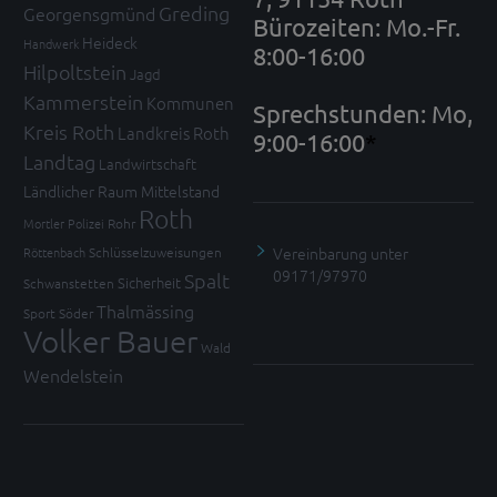
Greding
Georgensgmünd
Bürozeiten: Mo.-Fr.
Heideck
Handwerk
8:00-16:00
Hilpoltstein
Jagd
Kammerstein
Kommunen
Sprechstunden: Mo,
Kreis Roth
Landkreis Roth
9:00-16:00
*
Landtag
Landwirtschaft
Ländlicher Raum
Mittelstand
Roth
Mortler
Polizei
Rohr
Vereinbarung unter
Röttenbach
Schlüsselzuweisungen
09171/97970
Spalt
Sicherheit
Schwanstetten
Thalmässing
Sport
Söder
Volker Bauer
Wald
Wendelstein