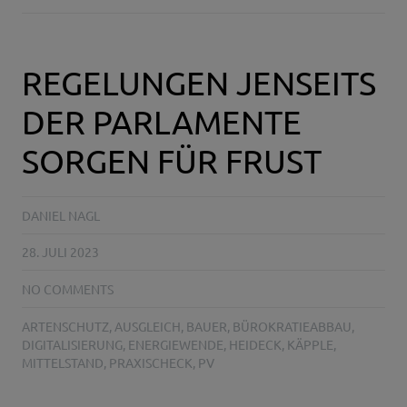
REGELUNGEN JENSEITS
DER PARLAMENTE
SORGEN FÜR FRUST
DANIEL NAGL
28. JULI 2023
NO COMMENTS
ARTENSCHUTZ
,
AUSGLEICH
,
BAUER
,
BÜROKRATIEABBAU
,
DIGITALISIERUNG
,
ENERGIEWENDE
,
HEIDECK
,
KÄPPLE
,
MITTELSTAND
,
PRAXISCHECK
,
PV