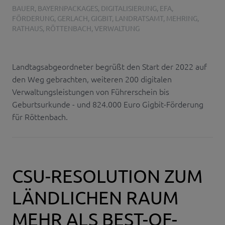
BAUER
,
BAYERNPACKAGES
,
DIGITALISIERUNG
,
EFA
,
FÖRDERUNG
,
GERLACH
,
GIGBIT
,
LANDRATSAMT
,
MEHRING
,
RATHAUS
,
RÖTTENBACH
,
VERWALTUNG
Landtagsabgeordneter begrüßt den Start der 2022 auf
den Weg gebrachten, weiteren 200 digitalen
Verwaltungsleistungen von Führerschein bis
Geburtsurkunde - und 824.000 Euro Gigbit-Förderung
für Röttenbach.
CSU-RESOLUTION ZUM
LÄNDLICHEN RAUM
MEHR ALS BEST-OF-