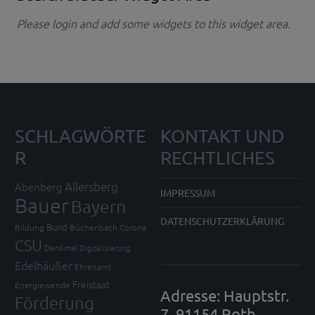
Please login and add some widgets to this widget area.
SCHLAGWÖRTE
KONTAKT UND
R
RECHTLICHES
Allersberg
Abenberg
IMPRESSUM
Bauer
Bayern
DATENSCHUTZERKLÄRUNG
Bund
Bildung
Büchenbach
Corona
CSU
Denkmal
Digitalisierung
Edelhäußer
Ehrenamt
Freistaat
Energiewende
Adresse: Hauptstr.
Förderung
7, 91154 Roth