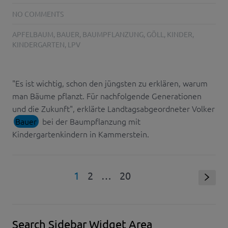
NO COMMENTS
APFELBAUM
,
BAUER
,
BAUMPFLANZUNG
,
GÖLL
,
KINDER
,
KINDERGARTEN
,
LPV
"Es ist wichtig, schon den jüngsten zu erklären, warum
man Bäume pflanzt. Für nachfolgende Generationen
und die Zukunft", erklärte Landtagsabgeordneter Volker
Bauer
bei der Baumpflanzung mit
Kindergartenkindern in Kammerstein.
1
2
…
20
s
Search Sidebar Widget Area