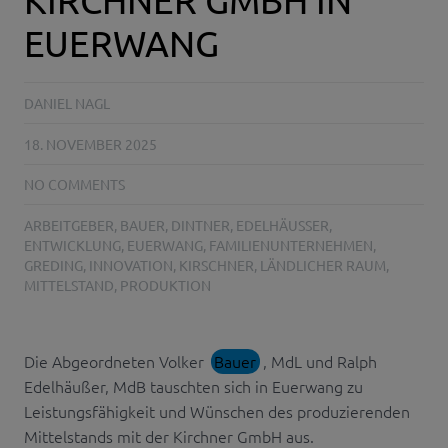
EUERWANG
DANIEL NAGL
18. NOVEMBER 2025
NO COMMENTS
ARBEITGEBER
,
BAUER
,
DINTNER
,
EDELHÄUSSER
,
ENTWICKLUNG
,
EUERWANG
,
FAMILIENUNTERNEHMEN
,
GREDING
,
INNOVATION
,
KIRSCHNER
,
LÄNDLICHER RAUM
,
MITTELSTAND
,
PRODUKTION
Die Abgeordneten Volker
Bauer
, MdL und Ralph
Edelhäußer, MdB tauschten sich in Euerwang zu
Leistungsfähigkeit und Wünschen des produzierenden
Mittelstands mit der Kirchner GmbH aus.