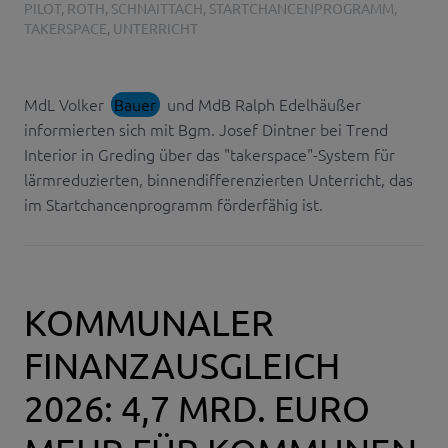
PILOT
,
ROTH
,
SCHNAITTACH
,
STARTCHANCENPROGRAMM
,
TAKERSPACE
,
UNTERRICHT
MdL Volker
Bauer
und MdB Ralph Edelhäußer
informierten sich mit Bgm. Josef Dintner bei Trend
Interior in Greding über das "takerspace"-System für
lärmreduzierten, binnendifferenzierten Unterricht, das
im Startchancenprogramm förderfähig ist.
KOMMUNALER
FINANZAUSGLEICH
2026: 4,7 MRD. EURO