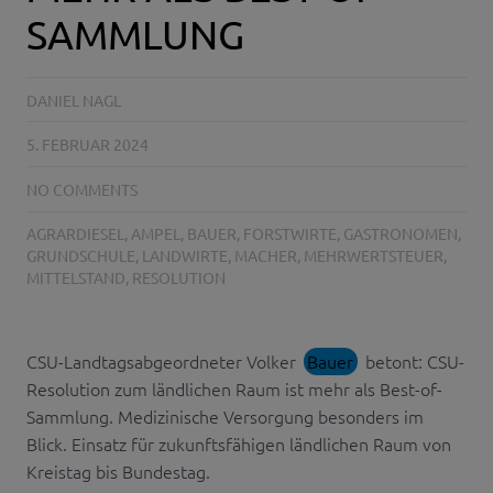
SAMMLUNG
DANIEL NAGL
5. FEBRUAR 2024
NO COMMENTS
AGRARDIESEL
,
AMPEL
,
BAUER
,
FORSTWIRTE
,
GASTRONOMEN
,
GRUNDSCHULE
,
LANDWIRTE
,
MACHER
,
MEHRWERTSTEUER
,
MITTELSTAND
,
RESOLUTION
CSU-Landtagsabgeordneter Volker
Bauer
betont: CSU-
Resolution zum ländlichen Raum ist mehr als Best-of-
Sammlung. Medizinische Versorgung besonders im
Blick. Einsatz für zukunftsfähigen ländlichen Raum von
Kreistag bis Bundestag.