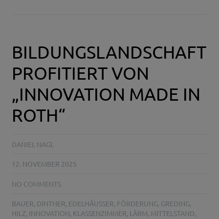
BILDUNGSLANDSCHAFT
PROFITIERT VON
„INNOVATION MADE IN
ROTH“
DANIEL NAGL
12. NOVEMBER 2025
NO COMMENTS
BAUER
,
DINTNER
,
EDELHÄUSSER
,
FÖRDERUNG
,
GREDING
,
HILZ
,
INNOVATION
,
KLASSENZIMMER
,
LÄRM
,
MITTELSTAND
,