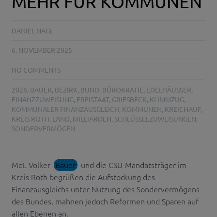
MEHR FÜR KOMMUNEN
DANIEL NAGL
6. NOVEMBER 2025
NO COMMENTS
2026
,
BAUER
,
BEZIRK
,
BUND
,
BÜROKRATIE
,
EDELHÄUSSER
,
FINANZZUWEISUNG
,
FREISTAAT
,
GRIESBECK
,
KLIMMZUG
,
KOMMUNALER FINANZAUSGLEICH
,
KOMMUNEN
,
KREICHAUF
,
KREIS ROTH
,
LAND
,
MILLIARDEN
,
SCHLÜSSELZUWEISUNGEN
,
SONDERVERMÖGEN
MdL Volker
Bauer
und die CSU-Mandatsträger im
Kreis Roth begrüßen die Aufstockung des
Finanzausgleichs unter Nutzung des Sondervermögens
des Bundes, mahnen jedoch Reformen und Sparen auf
allen Ebenen an.