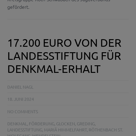
gefördert.
17.200 EURO VON DER
LANDESSTIFTUNG FÜR
DENKMAL-ERHALT
DANIEL NAGL
18. JUNI 2024
NO COMMENTS
DENKMAL
,
FÖRDERUNG
,
GLOCKEN
,
GREDING
,
LANDESSTIFTUNG
,
MARIÄ HIMMELFAHRT
,
RÖTHENBACH ST.
WOLFGANG
,
WENDELSTEIN