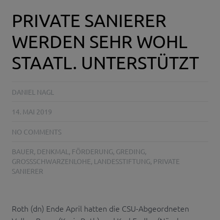
PRIVATE SANIERER
WERDEN SEHR WOHL
STAATL. UNTERSTÜTZT
DANIEL NAGL
14. MAI 2019
NO COMMENTS
BAUER
,
DENKMAL
,
FÖRDERUNG
,
GREDING
,
GROSSSCHWARZENLOHE
,
LANDESSTIFTUNG
,
PRIVATE
SANIERER
Roth (dn) Ende April hatten die CSU-Abgeordneten