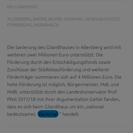
NO COMMENTS
ALLERSBERG
,
BAUER
,
BLUME
,
DENKMAL
,
DENKMALSCHUTZ
,
FÖRDERUNG
,
HORNDASCH
Die Sanierung des Gilardihauses in Allersberg wird mit
weiteren zwei Millionen Euro unterstützt. Die
Förderung durch den Entschädigungsfonds sowie
Zuschüsse der Städtebauförderung und weiterer
Förderträger summieren sich auf 4 Millionen Euro. Die
hohe Förderung ist möglich, Bürgermeister, MdL und
MdB, unterstützt durch den Landeskonservator Prof.
Pfeil 2017/18 mit ihrer Argumentation Gehör fanden,
dass es sich beim Gilardihaus um ein „national
bedeutsames
Denkmal
“ handelt.