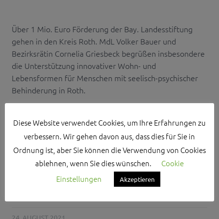
Über 1 Mio. Euro Förderung der Bay. Landesstiftung
gehen in den Kreis Roth. MdL Volker Bauer und
Bezirksrätin Cornelia Griesbeck begrüßen insbesondere
die Unterstützung innovativer Wohn- und
Lebensformen für Menschen mit seelisch-psychischer
Behinderung in Roth.
Diese Website verwendet Cookies, um Ihre Erfahrungen zu
verbessern. Wir gehen davon aus, dass dies für Sie in
DENKMALTOUR DURCH
Ordnung ist, aber Sie können die Verwendung von Cookies
DEN KREIS ROTH
ablehnen, wenn Sie dies wünschen.
Cookie
Einstellungen
Akzeptieren
DANIEL NAGL
24. AUGUST 2021