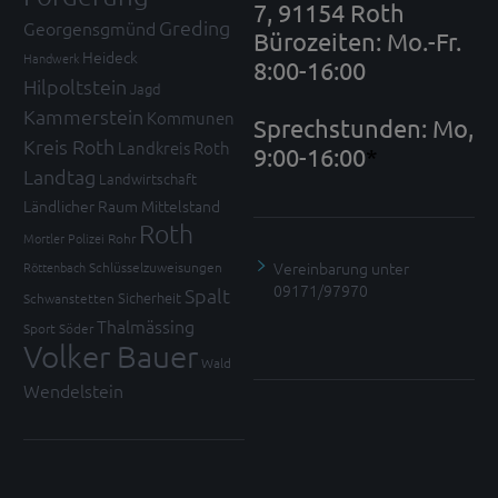
7, 91154 Roth
Greding
Georgensgmünd
Bürozeiten: Mo.-Fr.
Heideck
Handwerk
8:00-16:00
Hilpoltstein
Jagd
Kammerstein
Kommunen
Sprechstunden: Mo,
Kreis Roth
Landkreis Roth
9:00-16:00
*
Landtag
Landwirtschaft
Ländlicher Raum
Mittelstand
Roth
Mortler
Polizei
Rohr
Vereinbarung unter
Röttenbach
Schlüsselzuweisungen
09171/97970
Spalt
Sicherheit
Schwanstetten
Thalmässing
Sport
Söder
Volker Bauer
Wald
Wendelstein