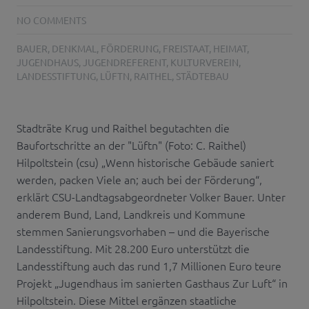
NO COMMENTS
BAUER
,
DENKMAL
,
FÖRDERUNG
,
FREISTAAT
,
HEIMAT
,
JUGENDHAUS
,
JUGENDREFERENT
,
KULTURVEREIN
,
LANDESSTIFTUNG
,
LÜFTN
,
RAITHEL
,
STÄDTEBAU
Stadträte Krug und Raithel begutachten die
Baufortschritte an der "Lüftn" (Foto: C. Raithel)
Hilpoltstein (csu) „Wenn historische Gebäude saniert
werden, packen Viele an; auch bei der Förderung“,
erklärt CSU-Landtagsabgeordneter Volker Bauer. Unter
anderem Bund, Land, Landkreis und Kommune
stemmen Sanierungsvorhaben – und die Bayerische
Landesstiftung. Mit 28.200 Euro unterstützt die
Landesstiftung auch das rund 1,7 Millionen Euro teure
Projekt „Jugendhaus im sanierten Gasthaus Zur Luft“ in
Hilpoltstein. Diese Mittel ergänzen staatliche