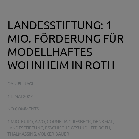
LANDESSTIFTUNG: 1
MIO. FÖRDERUNG FÜR
MODELLHAFTES
WOHNHEIM IN ROTH
DANIEL NAGL
11. MAI 2022
NO COMMENTS
1 MIO. EURO
,
AWO
,
CORNELIA GRIESBECK
,
DENKMAL
,
LANDESSTIFTUNG
,
PSYCHISCHE GESUNDHEIT
,
ROTH
,
THALMÄSSING
,
VOLKER BAUER