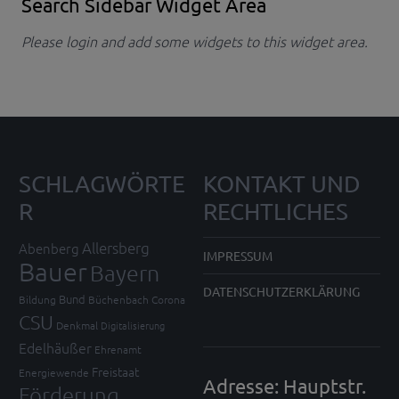
Search Sidebar Widget Area
Please login and add some widgets to this widget area.
SCHLAGWÖRTE
KONTAKT UND
R
RECHTLICHES
Allersberg
Abenberg
IMPRESSUM
Bauer
Bayern
DATENSCHUTZERKLÄRUNG
Bund
Bildung
Büchenbach
Corona
CSU
Denkmal
Digitalisierung
Edelhäußer
Ehrenamt
Freistaat
Energiewende
Adresse: Hauptstr.
Förderung