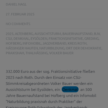
DANIEL NAGL
27. FEBRUAR 2025
NO COMMENTS
2025
,
ALTENBERG
,
AUSSICHTSTURM
,
BAUERNAUFSTAND
,
BJV
,
CSU
,
DENKMAL
,
EYSÖLDEN
,
FRAKTIONSINITIATIVE
,
GREDING
,
HOFBERG
,
INFOMOBIL
,
JAGDVERBAND
,
KREIS ROTH
,
MÄSSINGER HAUFEN
,
NATURBILDUNG
,
ORT DER DEMOKRATIE
,
PRAXISNAH
,
THALMÄSSING
,
VOLKER BAUER
332.000 Euro aus der sog. Fraktionsinitiative fließen
2025 nach Roth. Durch den Einsatz von CSU-
Stimmkreisabgeordneten Volker Bauer werden ein
Aussichtsturm bei Eysölden, ein
Denkmal
an 500
Jahre Bauernaufstand bei Hofberg und ein Infomobil
"Naturbildung praxisnah durch Praktiker" der
Kreisgruppe Roth-Schwabach des Jagdverbands