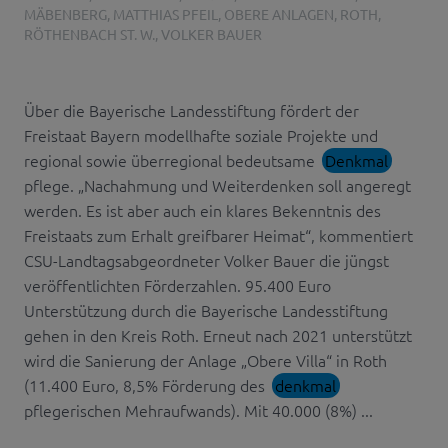
MÄBENBERG
,
MATTHIAS PFEIL
,
OBERE ANLAGEN
,
ROTH
,
RÖTHENBACH ST. W.
,
VOLKER BAUER
Über die Bayerische Landesstiftung fördert der
Freistaat Bayern modellhafte soziale Projekte und
regional sowie überregional bedeutsame
Denkmal
pflege. „Nachahmung und Weiterdenken soll angeregt
werden. Es ist aber auch ein klares Bekenntnis des
Freistaats zum Erhalt greifbarer Heimat“, kommentiert
CSU-Landtagsabgeordneter Volker Bauer die jüngst
veröffentlichten Förderzahlen. 95.400 Euro
Unterstützung durch die Bayerische Landesstiftung
gehen in den Kreis Roth. Erneut nach 2021 unterstützt
wird die Sanierung der Anlage „Obere Villa“ in Roth
(11.400 Euro, 8,5% Förderung des
denkmal
pflegerischen Mehraufwands). Mit 40.000 (8%) ...