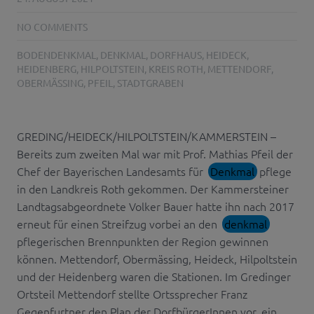
NO COMMENTS
BODENDENKMAL
,
DENKMAL
,
DORFHAUS
,
HEIDECK
,
HEIDENBERG
,
HILPOLTSTEIN
,
KREIS ROTH
,
METTENDORF
,
OBERMÄSSING
,
PFEIL
,
STADTGRABEN
GREDING/HEIDECK/HILPOLTSTEIN/KAMMERSTEIN –
Bereits zum zweiten Mal war mit Prof. Mathias Pfeil der
Chef der Bayerischen Landesamts für
Denkmal
pflege
in den Landkreis Roth gekommen. Der Kammersteiner
Landtagsabgeordnete Volker Bauer hatte ihn nach 2017
erneut für einen Streifzug vorbei an den
denkmal
pflegerischen Brennpunkten der Region gewinnen
können. Mettendorf, Obermässing, Heideck, Hilpoltstein
und der Heidenberg waren die Stationen. Im Gredinger
Ortsteil Mettendorf stellte Ortssprecher Franz
Gegenfurtner den Plan der DorfbürgerInnen vor, ein