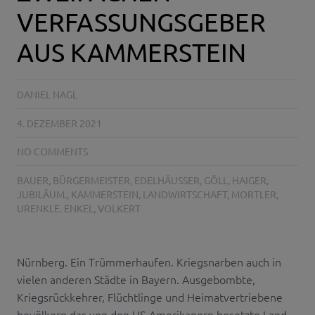
VERFASSUNGSGEBER
AUS KAMMERSTEIN
DANIEL NAGL
4. DEZEMBER 2021
NO COMMENTS
BAUER
,
BÜRGERMEISTER
,
EDELHÄUSSER
,
GÖLL
,
HAIGER
,
JUBILÄUM.
,
KAMMERSTEIN
,
LANDWIRTSCHAFT
,
MORTLER
,
URENKLE. ENKEL
,
VOLKERT
Nürnberg. Ein Trümmerhaufen. Kriegsnarben auch in
vielen anderen Städte in Bayern. Ausgebombte,
Kriegsrückkehrer, Flüchtlinge und Heimatvertriebene
bevölkern das von den US-Amerikanern besetzte Land.