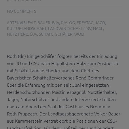
NO COMMENTS
ARTENVIELFALT
,
BAUER
,
BJV
,
DIALOG
,
FREYTAG
,
JAGD
,
KULTURLANDSCHAFT
,
LANDWIRTSCHAFT
,
LBV
,
NAGL
,
NUTZTIERE
,
ÖJV
,
SCHAFE
,
SCHÄFER
,
WOLF
Roth (dn) Einige Schäfer folgten bereits der Einladung
von JU und CSU nach Hilpoltstein-Holzi zum Austausch
mit Schäferfamilie Eberler und dem Chef des
Bayerischen Schafhalterverbands René Gommringer
über die Erfahrung mit den seit Juni eingesetzten
Herdenschutzhunden Mastin espagnol. Nutztierhalter,
Jäger, Naturschützer und andere Interessierte füllten
dann am Abend der Saal des Gasthauses Bromm in
Roth-Pruppach. Der Landtagsabgeordnete Volker Bauer
aus Kammerstein vertrat dort die Positionen der CSU-
Landtagsfraktion. Für den Großteil der rund hundert