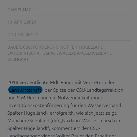
DANIEL NAGL
19. APRIL 2021
NO COMMENTS
BAUER
,
CSU
,
FÖRDERUNG
,
HOPFEN
,
HÜGELLAND
,
LANDWIRTSCHAFT
,
SPALT
,
WASSER
,
WASSERVERBAND
,
WEINGART
2018 verdeutlichte MdL Bauer mit Vertretern der
Landwirtschaft
der Spitze der CSU-Landtagsfraktion
und StM Herrmann die Notwendigkeit einer
Investitionskostenförderung für den Wasserverband
Spalter Hügelland - erfolgreich, wie sich jetzt zeigt.
München/Seenland (dn) „Na dann: Wasser marsch im
Spalter Hügelland!“, kommentiert der CSU-
Landtagsabgeordnete Volker Bauer den Erhalt der