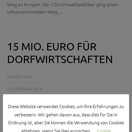
Weg zu bringen. Der CSU-Umweltpolitiker ging einen
unkonventionellen Weg. ...
15 MIO. EURO FÜR
DORFWIRTSCHAFTEN
DANIEL NAGL
12. FEBRUAR 2019
NO COMMENTS
Diese Website verwendet Cookies, um Ihre Erfahrungen zu
BAUER
,
BAYERN
,
DORWIRTSCHAFT
,
FÖRDERUNG
,
GASTRO
,
verbessern. Wir gehen davon aus, dass dies für Sie in
GENUSS
,
GESELLSCHAFT
,
IDENTITÄT
,
IMAGE
,
JAGD
,
Ordnung ist, aber Sie können die Verwendung von Cookies
LÄNDLICHER RAUM
,
LANDWIRTSCHAFT
ablehnen, wenn Sie dies wünschen.
Cookie