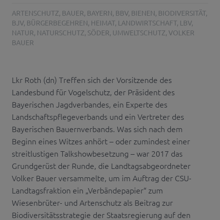
ARTENSCHUTZ
,
BAUER
,
BAYERN
,
BBV
,
BIENEN
,
BIODIVERSITÄT
,
BJV
,
BÜRGERBEGEHREN
,
HEIMAT
,
LANDWIRTSCHAFT
,
LBV
,
NATUR
,
NATURSCHUTZ
,
SÖDER
,
UMWELTSCHUTZ
,
VOLKER
BAUER
Lkr Roth (dn) Treffen sich der Vorsitzende des
Landesbund für Vogelschutz, der Präsident des
Bayerischen Jagdverbandes, ein Experte des
Landschaftspflegeverbands und ein Vertreter des
Bayerischen Bauernverbands. Was sich nach dem
Beginn eines Witzes anhört – oder zumindest einer
streitlustigen Talkshowbesetzung – war 2017 das
Grundgerüst der Runde, die Landtagsabgeordneter
Volker Bauer versammelte, um im Auftrag der CSU-
Landtagsfraktion ein „Verbändepapier“ zum
Wiesenbrüter- und Artenschutz als Beitrag zur
Biodiversitätsstrategie der Staatsregierung auf den