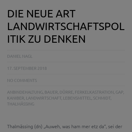
DIE NEUE ART
LANDWIRTSCHAFTSPOL
ITIK ZU DENKEN
DANIEL NAGL
17. SEPTEMBER 2018
NO COMMENTS
ANBINDEHALTUNG
,
BAUER
,
DÜRRE
,
FERKELKASTRATION
,
GAP
,
KANIBER
,
LANDWIRTSCHAFT
,
LEBENSMITTEL
,
SCHMIDT
,
THALMÄSSING
Thalmässing (dn) „Auweh, was ham mer etz da“, sei der