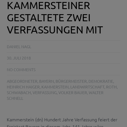
KAMMERSTEINER
GESTALTETE ZWEI
VERFASSUNGEN MIT
DANIEL NAGL
30. JULI 2018
NO COMMENTS
ABGEORDNETER
,
BAYERN
,
BÜRGERMEISTER
,
DEMOKRATIE
,
HEINRICH HAIGER
,
KAMMERSTEIN
,
LANDWIRTSCHAFT
,
ROTH
,
SCHWABACH
,
VERFASSUNG
,
VOLKER BAUER
,
WALTER
SCHNELL
Kammerstein (dn) Hundert Jahre Verfassung feiert der
Freistaat Bayern in diesem Jahr. 141 Jahre wäre