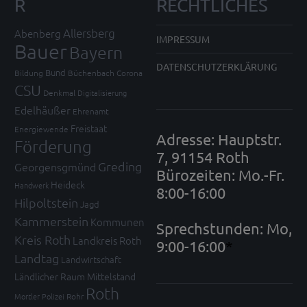
R
RECHTLICHES
Allersberg
Abenberg
IMPRESSUM
Bauer
Bayern
DATENSCHUTZERKLÄRUNG
Bund
Bildung
Büchenbach
Corona
CSU
Denkmal
Digitalisierung
Edelhäußer
Ehrenamt
Freistaat
Energiewende
Adresse: Hauptstr.
Förderung
7, 91154 Roth
Greding
Georgensgmünd
Bürozeiten: Mo.-Fr.
Heideck
Handwerk
8:00-16:00
Hilpoltstein
Jagd
Kammerstein
Kommunen
Sprechstunden: Mo,
Kreis Roth
Landkreis Roth
9:00-16:00
*
Landtag
Landwirtschaft
Ländlicher Raum
Mittelstand
Roth
Mortler
Polizei
Rohr