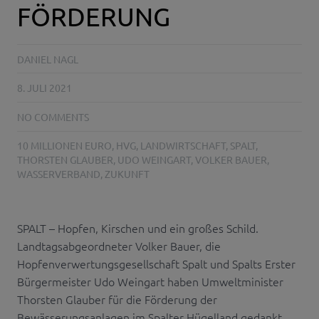
FÖRDERUNG
DANIEL NAGL
8. JULI 2021
NO COMMENTS
10 MILLIONEN EURO
,
HVG
,
LANDWIRTSCHAFT
,
SPALT
,
THORSTEN GLAUBER
,
UDO WEINGART
,
VOLKER BAUER
,
WASSERVERBAND
,
ZUKUNFT
SPALT – Hopfen, Kirschen und ein großes Schild.
Landtagsabgeordneter Volker Bauer, die
Hopfenverwertungsgesellschaft Spalt und Spalts Erster
Bürgermeister Udo Weingart haben Umweltminister
Thorsten Glauber für die Förderung der
Bewässerungsanlagen im Spalter Hügelland gedankt.