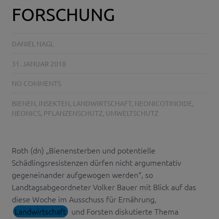
FORSCHUNG
DANIEL NAGL
31. JANUAR 2018
NO COMMENTS
BIENEN
,
INSEKTEN
,
LANDWIRTSCHAFT
,
NEONICOTINOIDE
,
NEONICS
,
PFLANZENSCHUTZ
,
UMWELTSCHUTZ
Roth (dn) „Bienensterben und potentielle
Schädlingsresistenzen dürfen nicht argumentativ
gegeneinander aufgewogen werden“, so
Landtagsabgeordneter Volker Bauer mit Blick auf das
diese Woche im Ausschuss für Ernährung,
Landwirtschaft
und Forsten diskutierte Thema