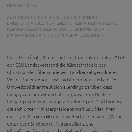
NO COMMENTS
AUFFORSTUNG
,
BAUER
,
CSU
,
DACHBEGRÜNUNG
,
EMISSIONSHANDEL
,
HOPFENLAND
,
KLIMA
,
KLIMAANLEIHE
,
KLIMAANPASSUNG
,
KLIMASCHUTZ
,
LANDWIRTSCHAFT
,
MARKTWIRTSCHAFT
,
ÖPNV
,
PRAGMATISCH
,
SÖDER
Kreis Roth (dn) „Klima schützen, Konjunktur stützen“ hat
der CSU Landesvorstand die Klimastrategie der
Christsozialen überschrieben. Landtagsabgeordneter
Volker Bauer gehört zwar nicht dem Vorstand an. Der
Umweltpolitiker freut sich allerdings darüber, dass
einige, von ihm wiederholt aufgeworfene Punkte
Eingang in die langfristige Zielsetzung der CSU fanden,
die sich unter Ministerpräsident Markus Söder ihrer
einstigen Pionierrolle im Umweltschutz besinnt. „Wenn
unter dem Stichpunkt „Klimaresilienz und
Klimafolgenforschung“ das Ziel verfolgt wird, Zitat