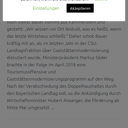
Einstellungen
Akzeptieren
Lkr. Roth (dn) Der Landtagsabgeordnete des Kreises
Roth Volker Bauer kommt aus Kammerstein und
gesteht: „Wir wissen vor Ort leidvoll, was es heißt, wenn
das letzte Wirtshaus schließt.“ Daher schob Bauer
kräftig mit an, als im letzten Jahr in der CSU-
Landtagsfraktion über Gaststättenmodernisierung
diskutiert wurde. Ministerpräsident Markus Söder
brachte in der Folge im April 2018 eine
Tourismusoffensive und
Gaststättenmodernisierungsprogramm auf den Weg.
Nach der Verabschiedung des Doppelhaushaltes durch
den Bayerischen Landtag soll, so die Ankündigung durch
Wirtschaftsminister Hubert Aiwanger, die Förderung ab
Mitte Mai umgesetzt ...