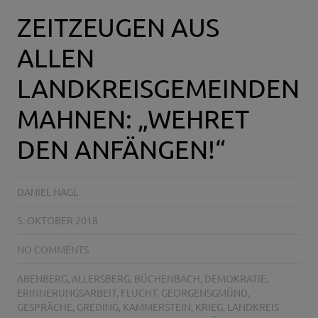
ZEITZEUGEN AUS
ALLEN
LANDKREISGEMEINDEN
MAHNEN: „WEHRET
DEN ANFÄNGEN!“
DANIEL NAGL
5. OKTOBER 2018
NO COMMENTS
ABENBERG
,
ALLERSBERG
,
BÜCHENBACH
,
DEMOKRATIE
,
ERINNERUNGSARBEIT
,
FLUCHT
,
GEORGENSGMÜND
,
GESPRÄCHE
,
GREDING
,
KAMMERSTEIN
,
KRIEG
,
LANDKREIS