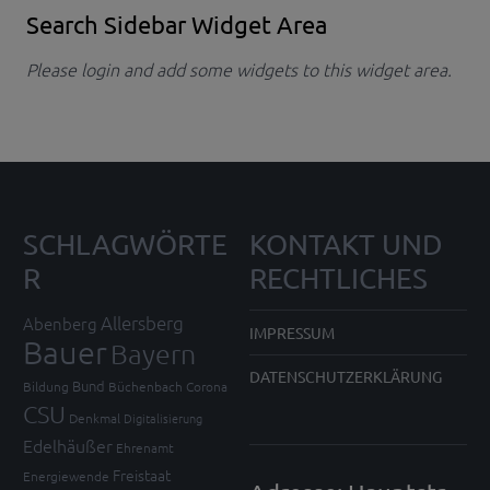
Search Sidebar Widget Area
Please login and add some widgets to this widget area.
SCHLAGWÖRTE
KONTAKT UND
R
RECHTLICHES
Allersberg
Abenberg
IMPRESSUM
Bauer
Bayern
DATENSCHUTZERKLÄRUNG
Bund
Bildung
Büchenbach
Corona
CSU
Denkmal
Digitalisierung
Edelhäußer
Ehrenamt
Freistaat
Energiewende