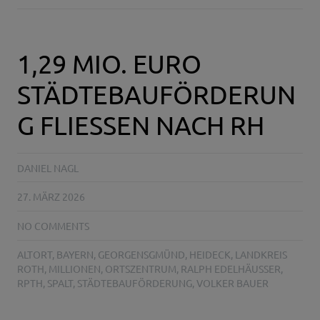
1,29 MIO. EURO
STÄDTEBAUFÖRDERUN
G FLIESSEN NACH RH
DANIEL NAGL
27. MÄRZ 2026
NO COMMENTS
ALTORT
,
BAYERN
,
GEORGENSGMÜND
,
HEIDECK
,
LANDKREIS
ROTH
,
MILLIONEN
,
ORTSZENTRUM
,
RALPH EDELHÄUSSER
,
RPTH
,
SPALT
,
STÄDTEBAUFÖRDERUNG
,
VOLKER BAUER