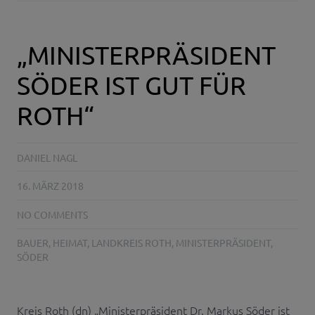
„MINISTERPRÄSIDENT
SÖDER IST GUT FÜR
ROTH“
DANIEL NAGL
16. MÄRZ 2018
NO COMMENTS
BAUER
,
HEIMAT
,
LANDKREIS ROTH
,
MINISTERPRÄSIDENT
,
SÖDER
Kreis Roth (dn) „Ministerpräsident Dr. Markus Söder ist