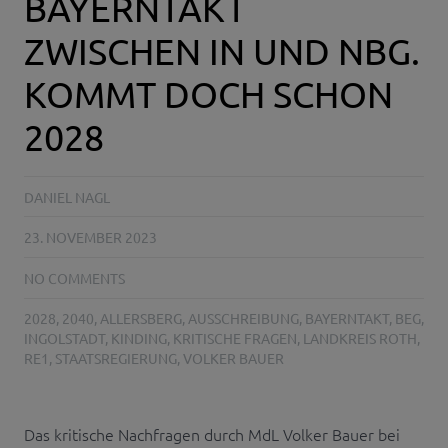
BAYERNTAKT
ZWISCHEN IN UND NBG.
KOMMT DOCH SCHON
2028
DANIEL NAGL
23. NOVEMBER 2023
NO COMMENTS
2028
,
2040
,
ALLERSBERG
,
AUSSCHREIBUNG
,
BAYERNTAKT
,
BEG
,
INGOLSTADT
,
KINDING
,
KRITISCHE FRAGEN
,
LANDKREIS ROTH
,
RE1
,
STAATSREGIERUNG
,
VOLKER BAUER
Das kritische Nachfragen durch MdL Volker Bauer bei