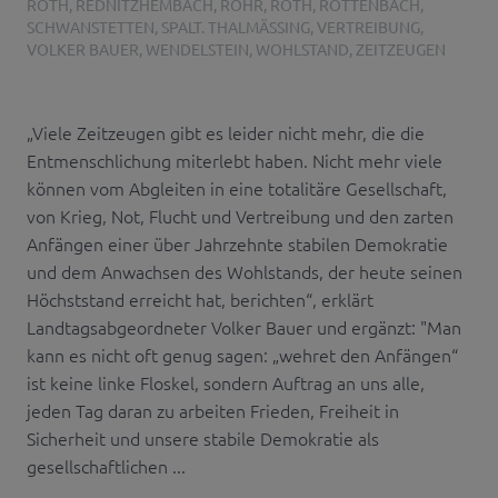
ROTH
,
REDNITZHEMBACH
,
ROHR
,
ROTH
,
RÖTTENBACH
,
SCHWANSTETTEN
,
SPALT. THALMÄSSING
,
VERTREIBUNG
,
VOLKER BAUER
,
WENDELSTEIN
,
WOHLSTAND
,
ZEITZEUGEN
„Viele Zeitzeugen gibt es leider nicht mehr, die die
Entmenschlichung miterlebt haben. Nicht mehr viele
können vom Abgleiten in eine totalitäre Gesellschaft,
von Krieg, Not, Flucht und Vertreibung und den zarten
Anfängen einer über Jahrzehnte stabilen Demokratie
und dem Anwachsen des Wohlstands, der heute seinen
Höchststand erreicht hat, berichten“, erklärt
Landtagsabgeordneter Volker Bauer und ergänzt: "Man
kann es nicht oft genug sagen: „wehret den Anfängen“
ist keine linke Floskel, sondern Auftrag an uns alle,
jeden Tag daran zu arbeiten Frieden, Freiheit in
Sicherheit und unsere stabile Demokratie als
gesellschaftlichen ...