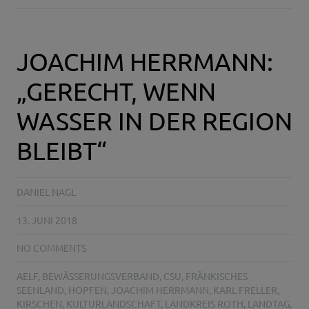
JOACHIM HERRMANN:
„GERECHT, WENN
WASSER IN DER REGION
BLEIBT“
DANIEL NAGL
13. JUNI 2018
NO COMMENTS
AELF
,
BEWÄSSERUNGSVERBAND
,
CSU
,
FRÄNKISCHES
SEENLAND
,
HOPFEN
,
JOACHIM HERRMANN
,
KARL FRELLER
,
KIRSCHEN
,
KULTURLANDSCHAFT
,
LANDKREIS ROTH
,
LANDTAG
,