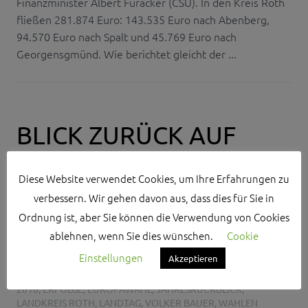
Finanzminister Albert Füracker (CSU). In den Kreis Roth
fließen 281.874 Euro: 143.535 Euro nach Abenberg,
94.570 Euro nach Spalt und 45.769 Euro nach
Georgensgmünd. Wie berichtet gleicht der ...
BLICK ZURÜCK AUF
2018
Diese Website verwendet Cookies, um Ihre Erfahrungen zu
verbessern. Wir gehen davon aus, dass dies für Sie in
DANIEL NAGL
Ordnung ist, aber Sie können die Verwendung von Cookies
20. DEZEMBER 2018
ablehnen, wenn Sie dies wünschen.
Cookie
Einstellungen
Akzeptieren
NO COMMENTS
2018
,
ERFOLGE
,
EUROPAWAHL
,
JAHRESRÜCKBLICK
,
LANDKREIS ROTH
,
LANDTAG
,
VOLKER BAUER
,
WAHLEN