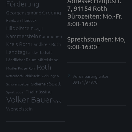
Adresse: Hauptstr.
Förderung
7, 91154 Roth
Greding
Georgensgmünd
Bürozeiten: Mo.-Fr.
Heideck
Handwerk
8:00-16:00
Hilpoltstein
Jagd
Kammerstein
Kommunen
Sprechstunden: Mo,
Kreis Roth
Landkreis Roth
9:00-16:00
*
Landtag
Landwirtschaft
Ländlicher Raum
Mittelstand
Roth
Mortler
Polizei
Rohr
Vereinbarung unter
Röttenbach
Schlüsselzuweisungen
09171/97970
Spalt
Sicherheit
Schwanstetten
Thalmässing
Sport
Söder
Volker Bauer
Wald
Wendelstein