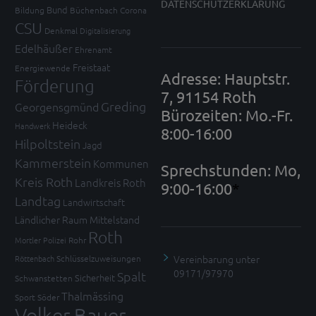
DATENSCHUTZERKLÄRUNG
Bund
Bildung
Büchenbach
Corona
CSU
Denkmal
Digitalisierung
Edelhäußer
Ehrenamt
Freistaat
Energiewende
Adresse: Hauptstr.
Förderung
7, 91154 Roth
Greding
Georgensgmünd
Bürozeiten: Mo.-Fr.
Heideck
Handwerk
8:00-16:00
Hilpoltstein
Jagd
Kammerstein
Kommunen
Sprechstunden: Mo,
Kreis Roth
Landkreis Roth
9:00-16:00
*
Landtag
Landwirtschaft
Ländlicher Raum
Mittelstand
Roth
Mortler
Polizei
Rohr
Vereinbarung unter
Röttenbach
Schlüsselzuweisungen
09171/97970
Spalt
Sicherheit
Schwanstetten
Thalmässing
Sport
Söder
Volker Bauer