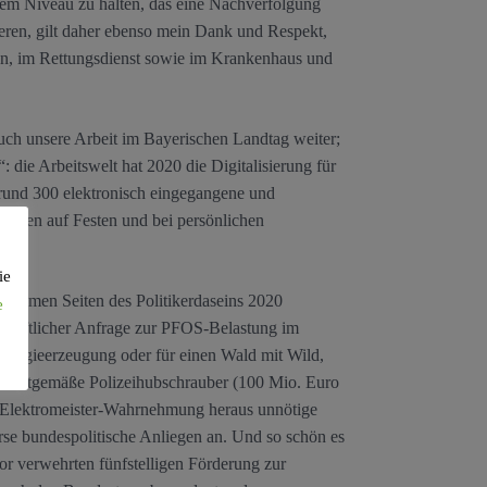
inem Niveau zu halten, das eine Nachverfolgung
gieren, gilt daher ebenso mein Dank und Respekt,
en, im Rettungsdienst sowie im Krankenhaus und
uch unsere Arbeit im Bayerischen Landtag weiter;
die Arbeitswelt hat 2020 die Digitalisierung für
n rund 300 elektronisch eingegangene und
nschen auf Festen und bei persönlichen
ie
nehmen Seiten des Politikerdaseins 2020
e
 schriftlicher Anfrage zur PFOS-Belastung im
Energieerzeugung oder für einen Wald mit Wild,
rch zeitgemäße Polizeihubschrauber (100 Mio. Euro
ner Elektromeister-Wahrnehmung heraus unnötige
se bundespolitische Anliegen an. Und so schön es
r verwehrten fünfstelligen Förderung zur