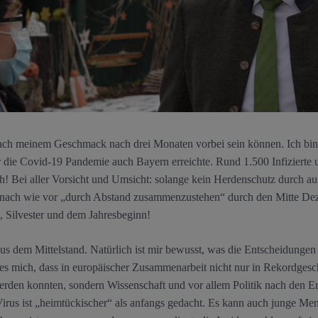
nach meinem Geschmack nach drei Monaten vorbei sein können. Ich bi
 die Covid-19 Pandemie auch Bayern erreichte. Rund 1.500 Infizierte
h! Bei aller Vorsicht und Umsicht: solange kein Herdenschutz durch ausre
t nach wie vor „durch Abstand zusammenzustehen“ durch den Mitte D
 Silvester und dem Jahresbeginn!
s dem Mittelstand. Natürlich ist mir bewusst, was die Entscheidungen 
es mich, dass in europäischer Zusammenarbeit nicht nur in Rekordges
erden konnten, sondern Wissenschaft und vor allem Politik nach den 
irus ist „heimtückischer“ als anfangs gedacht. Es kann auch junge Me