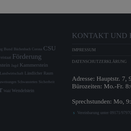
KONTAKT UND 
CSU
Bund
ng
Büchenbach
Corona
IMPRESSUM
Förderung
reistaat
DATENSCHUTZERKLÄRUNG
stein
Kammerstein
Jagd
Ländlicher Raum
Landwirtschaft
Adresse: Hauptstr. 7,
zuweisungen
Schwanstetten
Sicherheit
Bürozeiten: Mo.-Fr. 8
r
Wendelstein
Wald
Sprechstunden: Mo, 9
Vereinbarung unter 09171/9797