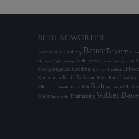
SCHLAGWÖRTER
Bauer
Bayern
Allersberg
Abenberg
Bildu
Edelhäußer
F
Denkmal
Ehrenamt
Energiewende
Digitalisierung
Greding
Hilpolt
Georgensgmünd
Heideck
Handwerk
Kreis Roth
Landtag
Kommunen
Landkreis Roth
Roth
Mittelstand
Rohr
Schlüssel
Mortler
Röttenbach
Polizei
Volker Baue
Spalt
Thalmässing
Sport
Söder