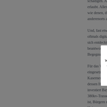
schädigen. A
erlaubt. All
wie denen, d
anderenorts 
Und, fast et
oftmals digi
sich entdeck
beantwortete
Begegnunge
W
Für das Wohl
eingesetzt; 
Kasernenumfe
dessen Holz 
investiert B
380kv-Trasse
ist, Bürgern