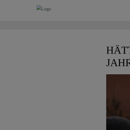
HÄT
JAH