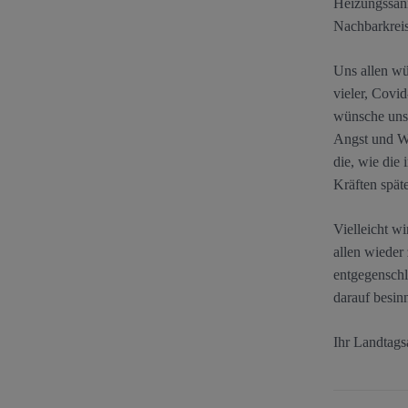
Heizungssani
Nachbarkrei
Uns allen wü
vieler, Covi
wünsche uns 
Angst und Wu
die, wie die
Kräften spät
Vielleicht w
allen wieder
entgegenschl
darauf besinn
Ihr Landtags