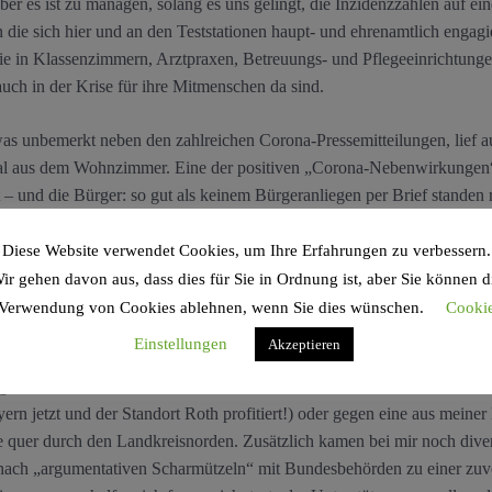
ber es ist zu managen, solang es uns gelingt, die Inzidenzzahlen auf e
en die sich hier und an den Teststationen haupt- und ehrenamtlich enga
ie in Klassenzimmern, Arztpraxen, Betreuungs- und Pflegeeinrichtung
auch in der Krise für ihre Mitmenschen da sind.
was unbemerkt neben den zahlreichen Corona-Pressemitteilungen, lief a
tal aus dem Wohnzimmer. Eine der positiven „Corona-Nebenwirkungen“: 
t – und die Bürger: so gut als keinem Bürgeranliegen per Brief stande
 Bürgeranliegen gegenüber. Natürlich fehlt mir der Kontakt zu den Me
n.
Diese Website verwendet Cookies, um Ihre Erfahrungen zu verbessern.
ir gehen davon aus, dass dies für Sie in Ordnung ist, aber Sie können d
 der Menschen im Kreis Roth habe ich mich aber auch ohne diese ange
Verwendung von Cookies ablehnen, wenn Sie dies wünschen.
Cooki
sei es mit smartem Petitionseinsatz für die Tempo30-Zone in Spalt oder
Einstellungen
Akzeptieren
ld, sei es mit Anregungen im Bereich Biodiversität und nachhaltiger 
gefördert vermehrt verbaut werden soll, sei es für mehr Sicherheit du
ayern jetzt und der Standort Roth profitiert!) oder gegen eine aus mei
 quer durch den Landkreisnorden. Zusätzlich kamen bei mir noch diver
 nach „argumentativen Scharmützeln“ mit Bundesbehörden zu einer zuvo