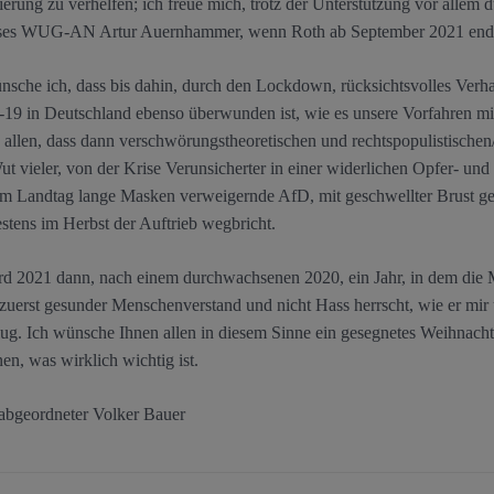
erung zu verhelfen; ich freue mich, trotz der Unterstützung vor allem
ses WUG-AN Artur Auernhammer, wenn Roth ab September 2021 endli
nsche ich, dass bis dahin, durch den Lockdown, rücksichtsvolles Verha
d-19 in Deutschland ebenso überwunden ist, wie es unsere Vorfahren m
allen, dass dann verschwörungstheoretischen und rechtspopulistischen/
t vieler, von der Krise Verunsicherter in einer widerlichen Opfer- u
 im Landtag lange Masken verweigernde AfD, mit geschwellter Brust ge
estens im Herbst der Auftrieb wegbricht.
ird 2021 dann, nach einem durchwachsenen 2020, ein Jahr, in dem die 
 zuerst gesunder Menschenverstand und nicht Hass herrscht, wie er mir
ug. Ich wünsche Ihnen allen in diesem Sinne ein gesegnetes Weihnachts
en, was wirklich wichtig ist.
abgeordneter Volker Bauer