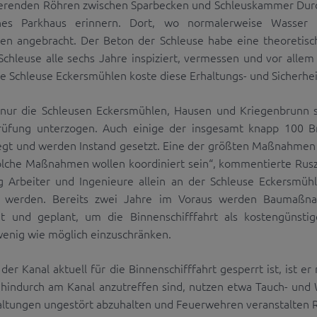
renden Röhren zwischen Sparbecken und Schleuskammer Durch
enes Parkhaus erinnern. Dort, wo normalerweise Wasser 
en angebracht. Der Beton der Schleuse habe eine theoretisc
Schleuse alle sechs Jahre inspiziert, vermessen und vor alle
die Schleuse Eckersmühlen koste diese Erhaltungs- und Sicher
 nur die Schleusen Eckersmühlen, Hausen und Kriegenbrunn s
üfung unterzogen. Auch einige der insgesamt knapp 100 B
egt und werden Instand gesetzt. Eine der größten Maßnahmen i
olche Maßnahmen wollen koordiniert sein“, kommentierte Ruszc
ig Arbeiter und Ingenieure allein an der Schleuse Eckersm
rt werden. Bereits zwei Jahre im Voraus werden Baumaß
t und geplant, um die Binnenschifffahrt als kostengünsti
 wenig wie möglich einzuschränken.
er Kanal aktuell für die Binnenschifffahrt gesperrt ist, ist er
 hindurch am Kanal anzutreffen sind, nutzen etwa Tauch- und
taltungen ungestört abzuhalten und Feuerwehren veranstalten 