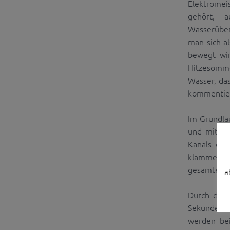
Elektromei
gehört, 
Wasserüber
man sich a
bewegt wir
Hitzesomme
Wasser, da
kommentier
Im Grundla
und mit Bl
Kanals dur
klammer Ha
gesamten fr
a
Durch die 
Sekunde du
werden be