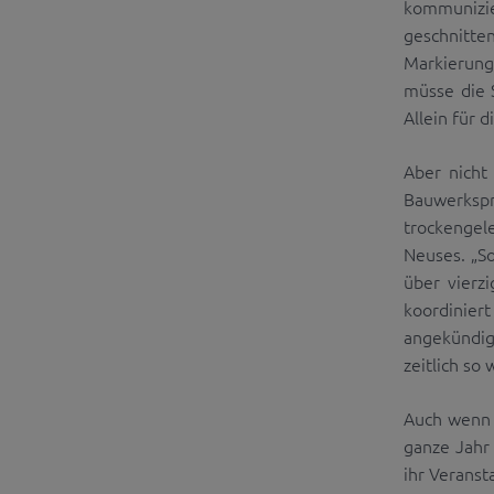
kommunizie
geschnitt
Markierung
müsse die 
Allein für 
Aber nicht
Bauwerkspr
trockengel
Neuses. „S
über vierz
koordinie
angekündig
zeitlich so
Auch wenn d
ganze Jahr
ihr Verans