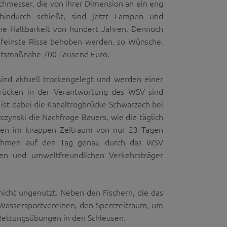
messer, die von ihrer Dimension an ein eng
hindurch schießt, sind jetzt Lampen und
he Haltbarkeit von hundert Jahren. Dennoch
m feinste Risse behoben werden, so Wünsche.
heitsmaßnahe 700 Tausend Euro.
ind aktuell trockengelegt und werden einer
rücken in der Verantwortung des WSV sind
st dabei die Kanaltrogbrücke Schwarzach bei
zynski die Nachfrage Bauers, wie die täglich
ühlen im knappen Zeitraum von nur 23 Tagen
nahmen auf den Tag genau durch das WSV
gen und umweltfreundlichen Verkehrsträger
 nicht ungenutzt. Neben den Fischern, die das
 Wassersportvereinen, den Sperrzeitraum, um
Rettungsübungen in den Schleusen.