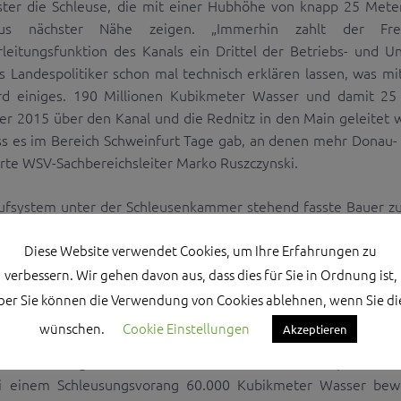
ster die Schleuse, die mit einer Hubhöhe von knapp 25 Met
aus nächster Nähe zeigen. „Immerhin zahlt der Fre
leitungsfunktion des Kanals ein Drittel der Betriebs- und 
ls Landespolitiker schon mal technisch erklären lassen, was 
d einiges. 190 Millionen Kubikmeter Wasser und damit 25 P
r 2015 über den Kanal und die Rednitz in den Main geleitet 
ss es im Bereich Schweinfurt Tage gab, an denen mehr Donau-
te WSV-Sachbereichsleiter Marko Ruszczynski.
ufsystem unter der Schleusenkammer stehend fasste Bauer zu
ick auf’s Seenland auch touristischer Warte war die Durchse
Diese Website verwendet Cookies, um Ihre Erfahrungen zu
ch Franz Josef Strauß gegen den ursprünglichen Plan der 
ushaltskassen einzustellen, enorm wichtig. Auch und vor a
verbessern. Wir gehen davon aus, dass dies für Sie in Ordnung ist,
änkischen Raum ist der Kanal heute ein Segen“, so der Umweltp
ber Sie können die Verwendung von Cookies ablehnen, wenn Sie di
wünschen.
Cookie Einstellungen
Akzeptieren
1985 erbaute Schleuse Eckersmühlen strömen bei einem Sc
rch die Längskanäle und 120 Kubikmeter Wasser pro Sekun
i einem Schleusungsvorang 60.000 Kubikmeter Wasser bewe