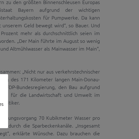
ern zu den größten Binnenschleusen Europas
istaat Bayern aufgrund der wichtigen
Unterhaltungskosten für Pumpwerke. Da kann
mit unserem Geld bewegt wird“, so Bauer. Und
rozent mehr als durchschnittlich seien im
worden. „Der Main führte im August so wenig
 und Altmühlwasser als Mainwasser im Main“,
sammen: „Nicht nur aus verkehrstechnischer
tzung des 171 Kilometer langen Main-Donau-
SPD/FDP-Bundesregierung, den Bau aufgrund
llem für die Landwirtschaft und Umwelt im
olitiker.
es
hleusungsvorgang 70 Kubikmeter Wasser pro
de durch die Sparbeckenkanäle. „Insgesamt
gt“, erklärte Wünsche. Dazu brauchen die