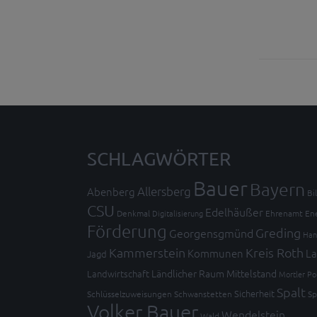
SCHLAGWÖRTER
Bauer
Bayern
Allersberg
Abenberg
Bi
CSU
Edelhäußer
Denkmal
Digitalisierung
Ehrenamt
En
Förderung
Greding
Georgensgmünd
Han
Kammerstein
Kreis Roth
Kommunen
La
Jagd
Ländlicher Raum
Mittelstand
Landwirtschaft
Mortler
Po
Spalt
Sicherheit
Schlüsselzuweisungen
Schwanstetten
Sp
Volker Bauer
Wendelstein
Wald