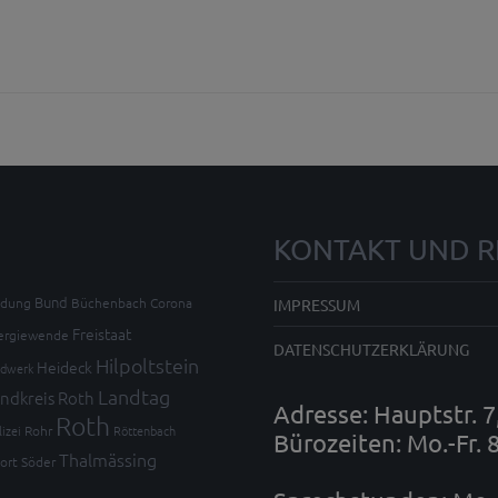
KONTAKT UND R
Bund
ldung
Büchenbach
Corona
IMPRESSUM
Freistaat
ergiewende
DATENSCHUTZERKLÄRUNG
Hilpoltstein
Heideck
dwerk
Landtag
ndkreis Roth
Adresse: Hauptstr. 
Roth
lizei
Rohr
Röttenbach
Bürozeiten: Mo.-Fr. 
Thalmässing
ort
Söder