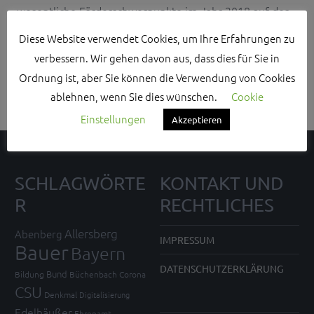
wesentliche Förderschwerpunkte im Jahr 2018 auf der
baulichen Anpassung der städtischen Infrastruktur, der
Diese Website verwendet Cookies, um Ihre Erfahrungen zu
Wiedernutzung von Brachflächen, der Verbesserung des
verbessern. Wir gehen davon aus, dass dies für Sie in
öffentlichen Raumes und dem Erhalt von Gebäuden mit
Ordnung ist, aber Sie können die Verwendung von Cookies
baukultureller Bedeutung liegen.
ablehnen, wenn Sie dies wünschen.
Cookie
Einstellungen
Akzeptieren
SCHLAGWÖRTE
KONTAKT UND
R
RECHTLICHES
Allersberg
Abenberg
IMPRESSUM
Bauer
Bayern
DATENSCHUTZERKLÄRUNG
Bund
Bildung
Büchenbach
Corona
CSU
Denkmal
Digitalisierung
Edelhäußer
Ehrenamt