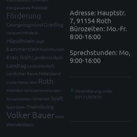
Freistaat
Energiewende
Adresse: Hauptstr.
Förderung
7, 91154 Roth
Greding
Georgensgmünd
Bürozeiten: Mo.-Fr.
Heideck
Handwerk
8:00-16:00
Hilpoltstein
Jagd
Kammerstein
Kommunen
Sprechstunden: Mo,
Kreis Roth
Landkreis Roth
9:00-16:00
*
Landtag
Landwirtschaft
Ländlicher Raum
Mittelstand
Roth
Mortler
Polizei
Rohr
Vereinbarung unter
Röttenbach
Schlüsselzuweisungen
09171/97970
Spalt
Sicherheit
Schwanstetten
Thalmässing
Sport
Söder
Volker Bauer
Wald
Wendelstein