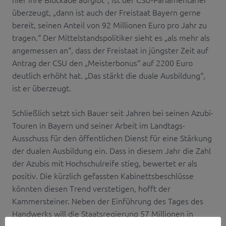
überzeugt, „dann ist auch der Freistaat Bayern gerne
bereit, seinen Anteil von 92 Millionen Euro pro Jahr zu
tragen.“ Der Mittelstandspolitiker sieht es „als mehr als
angemessen an“, dass der Freistaat in jüngster Zeit auf
Antrag der CSU den „Meisterbonus“ auf 2200 Euro
deutlich erhöht hat. „Das stärkt die duale Ausbildung“,
ist er überzeugt.
Schließlich setzt sich Bauer seit Jahren bei seinen Azubi-
Touren in Bayern und seiner Arbeit im Landtags-
Ausschuss für den öffentlichen Dienst für eine Stärkung
der dualen Ausbildung ein. Dass in diesem Jahr die Zahl
der Azubis mit Hochschulreife stieg, bewertet er als
positiv. Die kürzlich gefassten Kabinettsbeschlüsse
könnten diesen Trend verstetigen, hofft der
Kammersteiner. Neben der Einführung des Tages des
Handwerks will die Staatsregierung 57 Millionen in
neue, digitale Bildungszentren im gesamten Freistaat