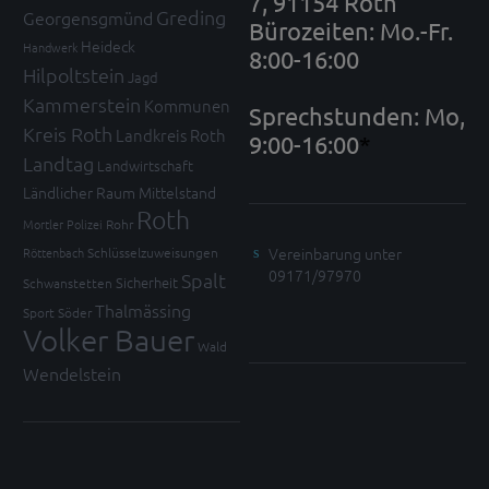
7, 91154 Roth
Greding
Georgensgmünd
Bürozeiten: Mo.-Fr.
Heideck
Handwerk
8:00-16:00
Hilpoltstein
Jagd
Kammerstein
Kommunen
Sprechstunden: Mo,
Kreis Roth
Landkreis Roth
9:00-16:00
*
Landtag
Landwirtschaft
Ländlicher Raum
Mittelstand
Roth
Mortler
Polizei
Rohr
Vereinbarung unter
Röttenbach
Schlüsselzuweisungen
09171/97970
Spalt
Sicherheit
Schwanstetten
Thalmässing
Sport
Söder
Volker Bauer
Wald
Wendelstein