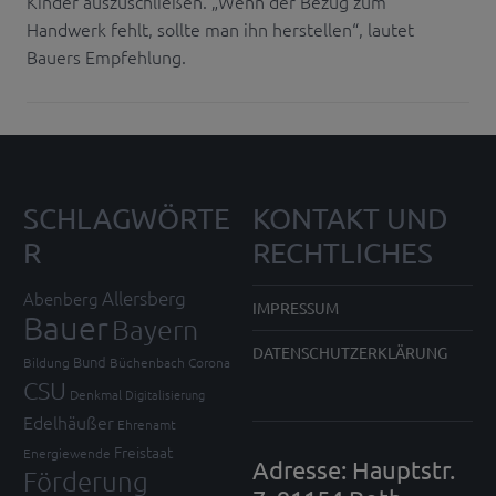
Kinder auszuschließen. „Wenn der Bezug zum
Handwerk fehlt, sollte man ihn herstellen“, lautet
Bauers Empfehlung.
SCHLAGWÖRTE
KONTAKT UND
R
RECHTLICHES
Allersberg
Abenberg
IMPRESSUM
Bauer
Bayern
DATENSCHUTZERKLÄRUNG
Bund
Bildung
Büchenbach
Corona
CSU
Denkmal
Digitalisierung
Edelhäußer
Ehrenamt
Freistaat
Energiewende
Adresse: Hauptstr.
Förderung