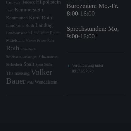
Hilpoltstein
Heideck
Handwerk
Bürozeiten: Mo.-Fr.
Kammerstein
Jagd
8:00-16:00
Kreis Roth
Kommunen
Landtag
Landkreis Roth
Sprechstunden: Mo,
Ländlicher Raum
Landwirtschaft
9:00-16:00
*
Mittelstand
Rohr
Mortler
Polizei
Roth
Röttenbach
Schlüsselzuweisungen
Schwanstetten
Spalt
Sicherheit
Sport
Söder
Vereinbarung unter
Volker
09171/97970
Thalmässing
Bauer
Wendelstein
Wald