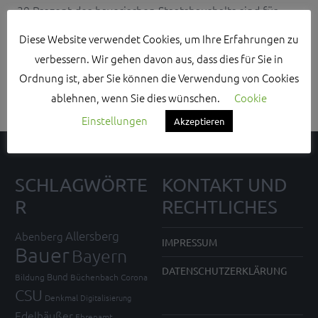
39 Prozent des bayerischen Staatshaushalts sind für
Familie reserviert. 73 Prozent beantragen
Diese Website verwendet Cookies, um Ihre Erfahrungen zu
Landesbetreuungsgeld. Bayern zahlt 52 Prozent der
verbessern. Wir gehen davon aus, dass dies für Sie in
KiGa-Betriebskosten. Und die Elternbeiträge für KiTas
Ordnung ist, aber Sie können die Verwendung von Cookies
bleiben dank wachsender staatl. Zuschüsse stabil.
ablehnen, wenn Sie dies wünschen.
Cookie
Einstellungen
Akzeptieren
SCHLAGWÖRTE
KONTAKT UND
R
RECHTLICHES
Allersberg
Abenberg
IMPRESSUM
Bauer
Bayern
DATENSCHUTZERKLÄRUNG
Bund
Bildung
Büchenbach
Corona
CSU
Denkmal
Digitalisierung
Edelhäußer
Ehrenamt