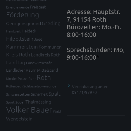
Freistaat
Energiewende
Adresse: Hauptstr.
Förderung
7, 91154 Roth
Greding
Georgensgmünd
Bürozeiten: Mo.-Fr.
Heideck
Handwerk
8:00-16:00
Hilpoltstein
Jagd
Kammerstein
Kommunen
Sprechstunden: Mo,
Kreis Roth
Landkreis Roth
9:00-16:00
*
Landtag
Landwirtschaft
Ländlicher Raum
Mittelstand
Roth
Mortler
Polizei
Rohr
Vereinbarung unter
Röttenbach
Schlüsselzuweisungen
09171/97970
Spalt
Sicherheit
Schwanstetten
Thalmässing
Sport
Söder
Volker Bauer
Wald
Wendelstein