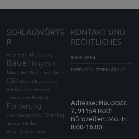
SCHLAGWÖRTE
KONTAKT UND
R
RECHTLICHES
Allersberg
Abenberg
IMPRESSUM
Bauer
Bayern
DATENSCHUTZERKLÄRUNG
Bund
Bildung
Büchenbach
Corona
CSU
Denkmal
Digitalisierung
Edelhäußer
Ehrenamt
Freistaat
Energiewende
Adresse: Hauptstr.
Förderung
7, 91154 Roth
Greding
Georgensgmünd
Bürozeiten: Mo.-Fr.
Heideck
Handwerk
8:00-16:00
Hilpoltstein
Jagd