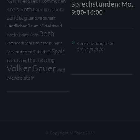
Kammerstein
Kommunen
Sprechstunden: Mo,
Kreis Roth
Landkreis Roth
9:00-16:00
*
Landtag
Landwirtschaft
Ländlicher Raum
Mittelstand
Roth
Mortler
Polizei
Rohr
Vereinbarung unter
Röttenbach
Schlüsselzuweisungen
09171/97970
Spalt
Sicherheit
Schwanstetten
Thalmässing
Sport
Söder
Volker Bauer
Wald
Wendelstein
© Copyright M.Spies 2019