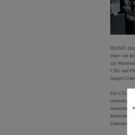
RH/MÜ (dn) I
einer von ih
zur Wiederei
CSU und FW z
Jungen Union
Die CSU steh
unterstrich 
W
meisterliche
Menschen, da
Einkommen a