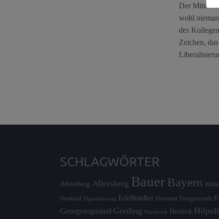
Der Mittelst
wohl niemand
des Kollegen
Zeichen, das
Liberalisieru
SCHLAGWÖRTER
Bauer
Bayern
Allersberg
Abenberg
Bildu
Edelhäußer
F
Denkmal
Ehrenamt
Energiewende
Digitalisierung
Greding
Hilpolt
Georgensgmünd
Heideck
Handwerk