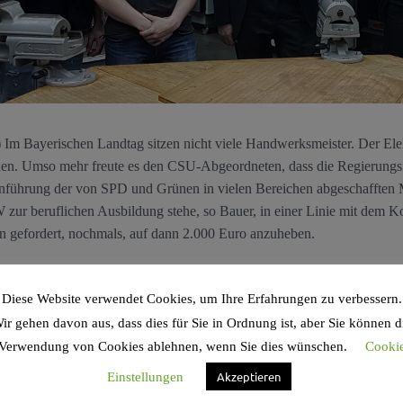
m Bayerischen Landtag sitzen nicht viele Handwerksmeister. Der Elek
nen. Umso mehr freute es den CSU-Abgeordneten, dass die Regierungsf
nführung der von SPD und Grünen in vielen Bereichen abgeschafften M
ur beruflichen Ausbildung stehe, so Bauer, in einer Linie mit dem Ko
 gefordert, nochmals, auf dann 2.000 Euro anzuheben.
e zum Meister, denn dieser sei in allen Handwerksberufen sei für K
Diese Website verwendet Cookies, um Ihre Erfahrungen zu verbessern.
der Vorsitzende des Wirtschaftsausschuss im Bayerischen Landtag San
ir gehen davon aus, dass dies für Sie in Ordnung ist, aber Sie können d
 Qualität und zum anderen sei dies vor dem Hintergrund der Fachkräfte
ss berufliche und akademische Bildung gleichwertig seien und eine Ka
Verwendung von Cookies ablehnen, wenn Sie dies wünschen.
Cooki
uch im Handwerk möglich ist, erklärte Bauer.
Akzeptieren
Einstellungen