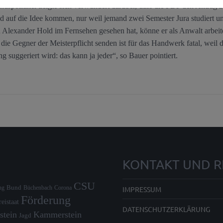
andspolitiker zeigte sich verwundert darüber, dass die FDP den Antrag 
 auf die Idee kommen, nur weil jemand zwei Semester Jura studiert und
 Alexander Hold im Fernsehen gesehen hat, könne er als Anwalt arbeit
 die Gegner der Meisterpflicht senden ist für das Handwerk fatal, weil
ng suggeriert wird: das kann ja jeder“, so Bauer pointiert.
KONTAKT UND R
CSU
Bund
IMPRESSUM
ng
Büchenbach
Corona
Förderung
reistaat
DATENSCHUTZERKLÄRUNG
stein
Kammerstein
Jagd