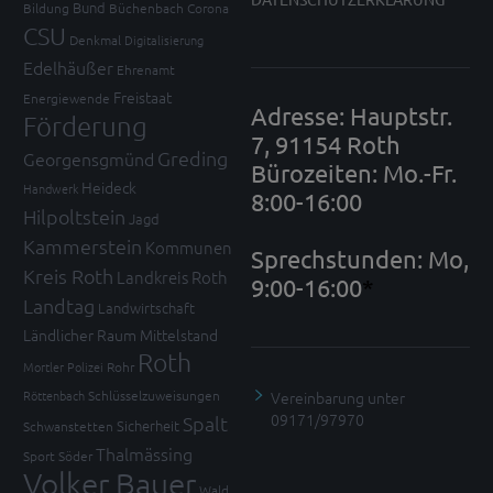
Bund
Bildung
Büchenbach
Corona
CSU
Denkmal
Digitalisierung
Edelhäußer
Ehrenamt
Freistaat
Energiewende
Adresse: Hauptstr.
Förderung
7, 91154 Roth
Greding
Georgensgmünd
Bürozeiten: Mo.-Fr.
Heideck
Handwerk
8:00-16:00
Hilpoltstein
Jagd
Kammerstein
Kommunen
Sprechstunden: Mo,
Kreis Roth
Landkreis Roth
9:00-16:00
*
Landtag
Landwirtschaft
Ländlicher Raum
Mittelstand
Roth
Mortler
Polizei
Rohr
Vereinbarung unter
Röttenbach
Schlüsselzuweisungen
09171/97970
Spalt
Sicherheit
Schwanstetten
Thalmässing
Sport
Söder
Volker Bauer
Wald