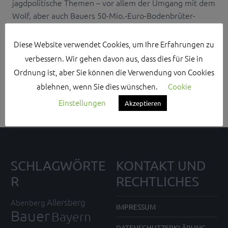
jagdpolitische Themen – vor allem der Umgang mit dem
Wolf, aber auch Bauers 50-Mio.-Euro-Bodenbrüter-
Programm, Stichwort Prädatorenmanagement – wurden
am Nachmittag beim gemeinsamen Besuch des
Diese Website verwendet Cookies, um Ihre Erfahrungen zu
Münchner Oktoberfests in geselliger Runde
verbessern. Wir gehen davon aus, dass dies für Sie in
besprochen.
Ordnung ist, aber Sie können die Verwendung von Cookies
ablehnen, wenn Sie dies wünschen.
Cookie
Einstellungen
Akzeptieren
SCHLAGWÖRTE
KONTAKT UND
R
RECHTLICHES
Allersberg
Abenberg
IMPRESSUM
Bauer
Bayern
DATENSCHUTZERKLÄRUNG