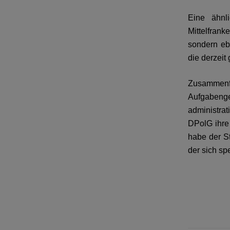
Eine ähnl
Mittelfrank
sondern eb
die derzeit
Zusammenf
Aufgabenge
administrat
DPolG ihre
habe der S
der sich sp