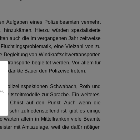
hen Aufgaben eines Polizeibeamten vermehrt
t, hinzukämen. Hierzu würden spezialisierte
lten auch die im vergangenen Jahr zeitweise
lüchtlingsproblematik, eine Vielzahl von zu
e Begleitung von Windkraftschwertransporten
wertransporte begleitet werden. Vor allem für
te“, dankte Bauer den Polizeivertretern.
en Polizeiinspektionen Schwabach, Roth und
es
Arbeitszeitmodelle zur Sprache. Ein weiteres,
ter Christ auf den Punkt. Auch wenn die
 sehr zufriedenstellend ist, gibt es einige
 warten allein in Mittelfranken viele Beamte
ister mit Amtszulage, weil die dafür nötigen