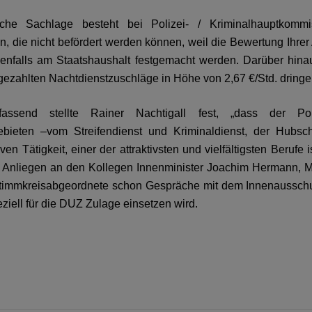
iche Sachlage besteht bei Polizei- / Kriminalhauptkommi
en, die nicht befördert werden können, weil die Bewertung Ihrer 
enfalls am Staatshaushalt festgemacht werden.
Darüber hinau
 gezahlten Nachtdienstzuschläge in Höhe von 2,67 €/Std. dring
assend stellte Rainer Nachtigall fest, „dass der Poli
bieten –vom Streifendienst und Kriminaldienst, der Hubsch
iven Tätigkeit, einer der attraktivsten und vielfältigsten Berufe
 Anliegen an den Kollegen Innenminister Joachim Hermann, MdL
timmkreisabgeordnete schon Gespräche mit dem Innenausschu
eziell für die DUZ Zulage einsetzen wird.