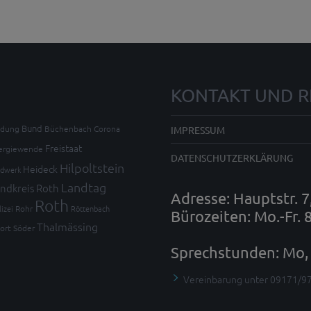
KONTAKT UND R
Bund
ldung
Büchenbach
Corona
IMPRESSUM
Freistaat
ergiewende
DATENSCHUTZERKLÄRUNG
Hilpoltstein
Heideck
dwerk
Landtag
ndkreis Roth
Adresse: Hauptstr. 
Roth
lizei
Rohr
Röttenbach
Bürozeiten: Mo.-Fr. 
Thalmässing
ort
Söder
Sprechstunden: Mo, 
Vereinbarung unter 09171/9