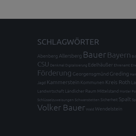
SCHLAGWÖRTER
Bauer
Bayern
Allersberg
Abenberg
Bi
CSU
Edelhäußer
Denkmal
Digitalisierung
Ehrenamt
En
Förderung
Greding
Georgensgmünd
Han
Kammerstein
Kreis Roth
Kommunen
La
Jagd
Ländlicher Raum
Mittelstand
Landwirtschaft
Mortler
Po
Spalt
Sicherheit
Schlüsselzuweisungen
Schwanstetten
Sp
Volker Bauer
Wendelstein
Wald