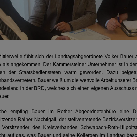
ittlerweile fühlt sich der Landtagsabgeordnete Volker Bauer 
en als angekommen. Der Kammersteiner Unternehmer ist in d
n der Staatsbediensteten warm geworden. Dazu beiget
bandsvertretern. Bauer weiß um die wertvolle Arbeit unserer 
ndesland in der BRD, welches sich einen eigenen Ausschuss n
auer.
he empfing Bauer im Rother Abgeordnetenbüro eine Dele
tzende Rainer Nachtigall, der stellvertretende Bezirksvorsitz
 Vorsitzender des Kreisverbandes Schwabach-Roth-Hilpolts
icht auf das, was Bauer und seine Kollergen im Landtag besc