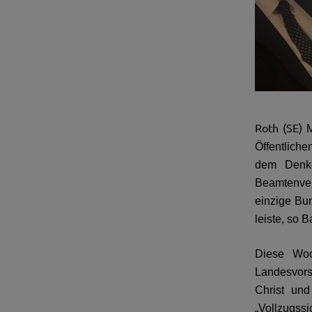
Roth (SE)
M
Öffentlich
dem Denke
Beamtenver
einzige Bu
leiste, so B
Diese Woc
Landesvorsi
Christ und
„Vollzugss