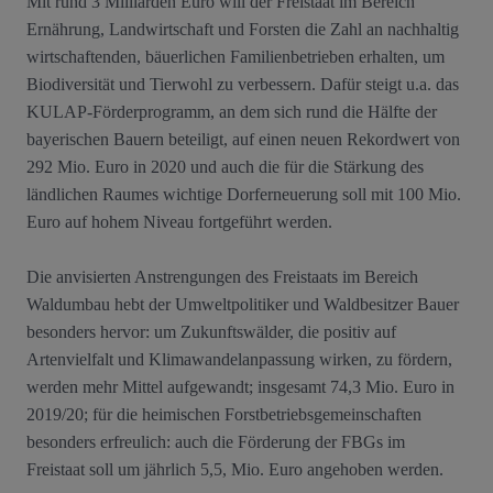
Mit rund 3 Milliarden Euro will der Freistaat im Bereich
Ernährung, Landwirtschaft und Forsten die Zahl an nachhaltig
wirtschaftenden, bäuerlichen Familienbetrieben erhalten, um
Biodiversität und Tierwohl zu verbessern. Dafür steigt u.a. das
KULAP-Förderprogramm, an dem sich rund die Hälfte der
bayerischen Bauern beteiligt, auf einen neuen Rekordwert von
292 Mio. Euro in 2020 und auch die für die Stärkung des
ländlichen Raumes wichtige Dorferneuerung soll mit 100 Mio.
Euro auf hohem Niveau fortgeführt werden.
Die anvisierten Anstrengungen des Freistaats im Bereich
Waldumbau hebt der Umweltpolitiker und Waldbesitzer Bauer
besonders hervor: um Zukunftswälder, die positiv auf
Artenvielfalt und Klimawandelanpassung wirken, zu fördern,
werden mehr Mittel aufgewandt; insgesamt 74,3 Mio. Euro in
2019/20; für die heimischen Forstbetriebsgemeinschaften
besonders erfreulich: auch die Förderung der FBGs im
Freistaat soll um jährlich 5,5, Mio. Euro angehoben werden.