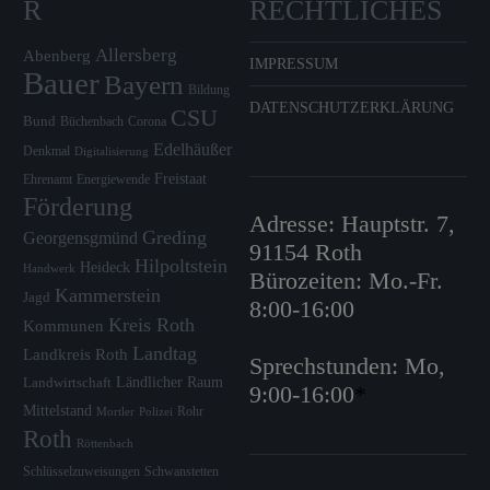
R
RECHTLICHES
Allersberg
Abenberg
IMPRESSUM
Bauer
Bayern
Bildung
DATENSCHUTZERKLÄRUNG
CSU
Bund
Büchenbach
Corona
Edelhäußer
Denkmal
Digitalisierung
Freistaat
Ehrenamt
Energiewende
Förderung
Adresse: Hauptstr. 7,
Greding
Georgensgmünd
91154 Roth
Hilpoltstein
Heideck
Handwerk
Bürozeiten: Mo.-Fr.
Kammerstein
Jagd
8:00-16:00
Kreis Roth
Kommunen
Landtag
Landkreis Roth
Sprechstunden: Mo,
Ländlicher Raum
Landwirtschaft
9:00-16:00
*
Mittelstand
Rohr
Mortler
Polizei
Roth
Röttenbach
Schlüsselzuweisungen
Schwanstetten