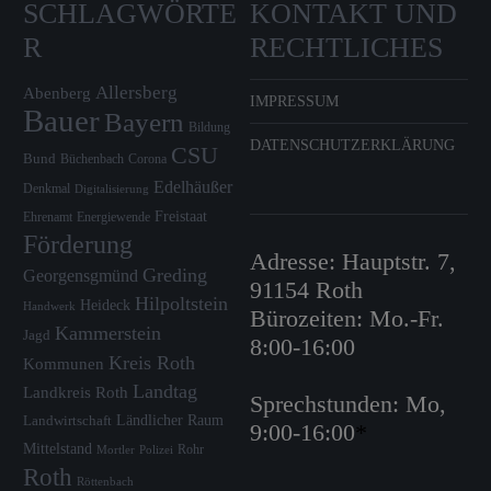
SCHLAGWÖRTE
KONTAKT UND
R
RECHTLICHES
Allersberg
Abenberg
IMPRESSUM
Bauer
Bayern
Bildung
DATENSCHUTZERKLÄRUNG
CSU
Bund
Büchenbach
Corona
Edelhäußer
Denkmal
Digitalisierung
Freistaat
Ehrenamt
Energiewende
Förderung
Adresse: Hauptstr. 7,
Greding
Georgensgmünd
91154 Roth
Hilpoltstein
Heideck
Handwerk
Bürozeiten: Mo.-Fr.
Kammerstein
Jagd
8:00-16:00
Kreis Roth
Kommunen
Landtag
Landkreis Roth
Sprechstunden: Mo,
Ländlicher Raum
Landwirtschaft
9:00-16:00
*
Mittelstand
Rohr
Mortler
Polizei
Roth
Röttenbach