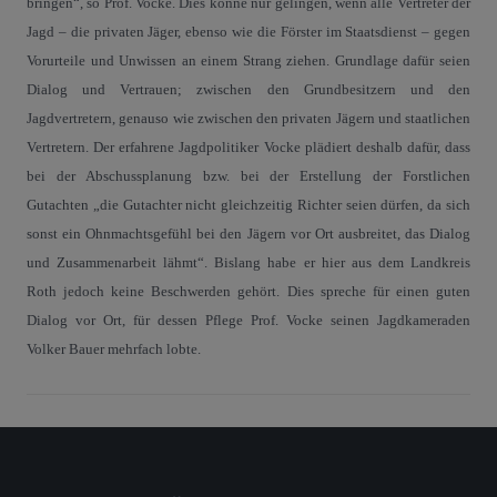
bringen“, so Prof. Vocke. Dies könne nur gelingen, wenn alle Vertreter der
Jagd – die privaten Jäger, ebenso wie die Förster im Staatsdienst – gegen
Vorurteile und Unwissen an einem Strang ziehen. Grundlage dafür seien
Dialog und Vertrauen; zwischen den Grundbesitzern und den
Jagdvertretern, genauso wie zwischen den privaten Jägern und staatlichen
Vertretern. Der erfahrene Jagdpolitiker Vocke plädiert deshalb dafür, dass
bei der Abschussplanung bzw. bei der Erstellung der Forstlichen
Gutachten „die Gutachter nicht gleichzeitig Richter seien dürfen, da sich
sonst ein Ohnmachtsgefühl bei den Jägern vor Ort ausbreitet, das Dialog
und Zusammenarbeit lähmt“. Bislang habe er hier aus dem Landkreis
Roth jedoch keine Beschwerden gehört. Dies spreche für einen guten
Dialog vor Ort, für dessen Pflege Prof. Vocke seinen Jagdkameraden
Volker Bauer mehrfach lobte.