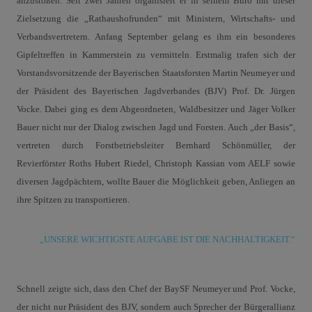
anzustoßen. Seit zwei Jahren organisiert er in seinem Büro mit dieser
Zielsetzung die „Rathaushofrunden“ mit Ministern, Wirtschafts- und
Verbandsvertretern. Anfang September gelang es ihm ein besonderes
Gipfeltreffen in Kammerstein zu vermitteln. Erstmalig trafen sich der
Vorstandsvorsitzende der Bayerischen Staatsforsten Martin Neumeyer und
der Präsident des Bayerischen Jagdverbandes (BJV) Prof. Dr. Jürgen
Vocke. Dabei ging es dem Abgeordneten, Waldbesitzer und Jäger Volker
Bauer nicht nur der Dialog zwischen Jagd und Forsten. Auch „der Basis“,
vertreten durch Forstbetriebsleiter Bernhard Schönmüller, der
Revierförster Roths Hubert Riedel, Christoph Kassian vom AELF sowie
diversen Jagdpächtern, wollte Bauer die Möglichkeit geben, Anliegen an
ihre Spitzen zu transportieren.
„UNSERE WICHTIGSTE AUFGABE IST DIE NACHHALTIGKEIT.“
Schnell zeigte sich, dass den Chef der BaySF Neumeyer und Prof. Vocke,
der nicht nur Präsident des BJV, sondern auch Sprecher der Bürgerallianz