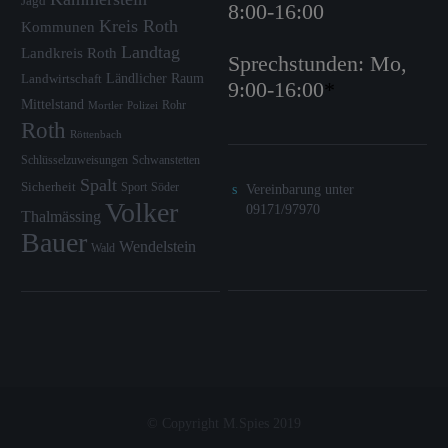
Jagd
8:00-16:00
Kreis Roth
Kommunen
Landtag
Landkreis Roth
Sprechstunden: Mo,
Ländlicher Raum
Landwirtschaft
9:00-16:00
*
Mittelstand
Rohr
Mortler
Polizei
Roth
Röttenbach
Schlüsselzuweisungen
Schwanstetten
Spalt
Sicherheit
Sport
Söder
Vereinbarung unter
Volker
09171/97970
Thalmässing
Bauer
Wendelstein
Wald
© Copyright M.Spies 2019