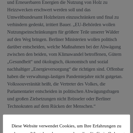
und Erneuerbaren Energien die Nutzung von Holz zu
Heizzwecken erschwert werden soll und das
Umweltbundesamt Holzheizen einzuschränken und final zu
verhindern gedenkt, irritiert Bauer. „EU-Behörden wollen
Nutzungseinschränkungen für größere Teile unserer Wälder
auf den Weg bringen. Berliner Ministerien wollen politisch
darüber entscheiden, welche Maßnahmen bei der Abwägung
zwischen den beiden, vom Klimawandel betroffenen, Gütern
„Gesundheit“ und ökologisch, ökonomisch und sozial
nachhaltiger „Energieversorgung“ die richtigen sind. Offenbar
haben die verwaltungs-lastigen Pandemiejahre nicht gutgetan.
Volkssouveränität heißt, die Vertreter des Volkes, die
Parlamentarier entscheiden in politischen Abwägungsfragen
und großen Zielsetzungen nicht Brüsseler oder Berliner
Technokraten auf dem Rücken der Menschen.“
Angesichts unterbleibender Positionierung der
Diese Website verwendet Cookies, um Ihre Erfahrungen zu
Bundesregierung wächst die Unsicherheit in der Bevölkerung