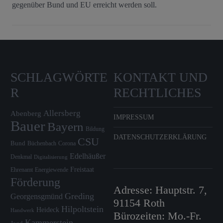
gegenüber Bund und EU erreicht werden soll.
SCHLAGWÖRTE
KONTAKT UND
R
RECHTLICHES
Allersberg
Abenberg
IMPRESSUM
Bauer
Bayern
Bildung
DATENSCHUTZERKLÄRUNG
CSU
Bund
Büchenbach
Corona
Edelhäußer
Denkmal
Digitalisierung
Freistaat
Ehrenamt
Energiewende
Förderung
Adresse: Hauptstr. 7,
Greding
Georgensgmünd
91154 Roth
Hilpoltstein
Heideck
Handwerk
Bürozeiten: Mo.-Fr.
Kammerstein