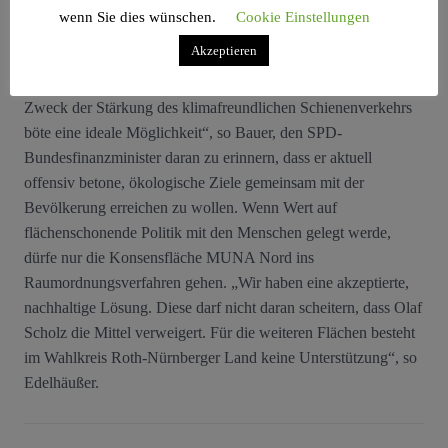
gemeinsam mit den Kommunen auf DB und BImA mit der
wenn Sie dies wünschen.
Cookie Einstellungen
Aussage zutreten: MUNA Nord – oder nix!
Akzeptieren
„Die Finanzierung der Sanierung der MUNA Nord zum
Zweck der Stärkung des klimafreundlichen Schienenverkehrs
böte eine ideale Möglichkeit“, so Bauer, den SPD-
Bundesfinanzminister daran zu erinnern, dass er aktuell
offensiv betone, ökologische Ziele gemeinsam mit der
Bevölkerung erreichen zu wollen. Wenn Wert auf
flächenschonende Politik mit den Menschen gelegt werde,
dürfe nur die Konsensfläche MUNA Nord ins
Raumordnungsverfahren gehen. „Wir haben eine akzeptierte,
nachhaltige Lösung. Diese darf nicht daran scheitern, dass Olaf
Scholz die Mittel verweigert. Für die weiteren Flächen besteht
im Wahlkreis Roth-Nürnberger Land keine Unterstützung“, so
Edelhäußer.