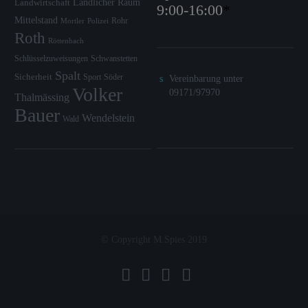
Ländlicher Raum
Landwirtschaft
9:00-16:00
*
Mittelstand
Rohr
Mortler
Polizei
Roth
Röttenbach
Schlüsselzuweisungen
Schwanstetten
Spalt
Sicherheit
Sport
Söder
Vereinbarung unter
Volker
09171/97970
Thalmässing
Bauer
Wendelstein
Wald
© Copyright M.Spies 2019