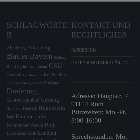
SCHLAGWÖRTE
KONTAKT UND
R
RECHTLICHES
Allersberg
Abenberg
IMPRESSUM
Bauer
Bayern
Bildung
DATENSCHUTZERKLÄRUNG
CSU
Bund
Büchenbach
Corona
Edelhäußer
Denkmal
Digitalisierung
Freistaat
Ehrenamt
Energiewende
Förderung
Adresse: Hauptstr. 7,
Greding
Georgensgmünd
91154 Roth
Hilpoltstein
Heideck
Handwerk
Bürozeiten: Mo.-Fr.
Kammerstein
Jagd
8:00-16:00
Kreis Roth
Kommunen
Landtag
Landkreis Roth
Sprechstunden: Mo,