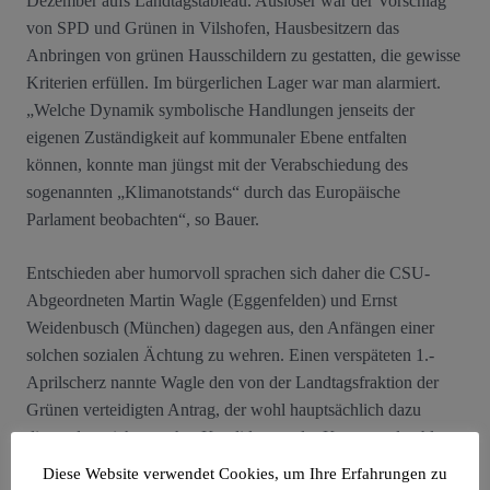
Dezember aufs Landtagstableau. Auslöser war der Vorschlag
von SPD und Grünen in Vilshofen, Hausbesitzern das
Anbringen von grünen Hausschildern zu gestatten, die gewisse
Kriterien erfüllen. Im bürgerlichen Lager war man alarmiert.
„Welche Dynamik symbolische Handlungen jenseits der
eigenen Zuständigkeit auf kommunaler Ebene entfalten
können, konnte man jüngst mit der Verabschiedung des
sogenannten „Klimanotstands“ durch das Europäische
Parlament beobachten“, so Bauer.
Entschieden aber humorvoll sprachen sich daher die CSU-
Abgeordneten Martin Wagle (Eggenfelden) und Ernst
Weidenbusch (München) dagegen aus, den Anfängen einer
solchen sozialen Ächtung zu wehren. Einen verspäteten 1.-
Aprilscherz nannte Wagle den von der Landtagsfraktion der
Grünen verteidigten Antrag, der wohl hauptsächlich dazu
diene, dass sich mancher Kandidat vor der Kommunalwahl
noch profilieren könne. Ironisch fragte er, ob man das grüne
Diese Website verwendet Cookies, um Ihre Erfahrungen zu