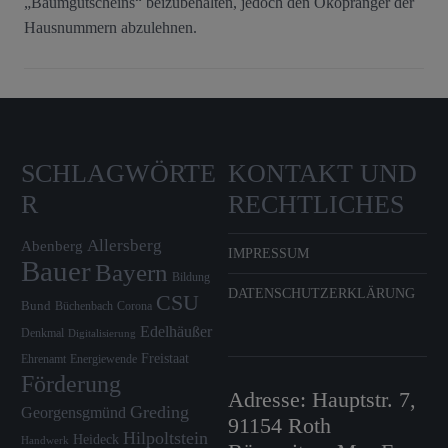
„Baumgutscheins“ beizubehalten, jedoch den Ökopranger der
Hausnummern abzulehnen.
SCHLAGWÖRTE
KONTAKT UND
R
RECHTLICHES
Allersberg
Abenberg
IMPRESSUM
Bauer
Bayern
Bildung
DATENSCHUTZERKLÄRUNG
CSU
Bund
Büchenbach
Corona
Edelhäußer
Denkmal
Digitalisierung
Freistaat
Ehrenamt
Energiewende
Förderung
Adresse: Hauptstr. 7,
Greding
Georgensgmünd
91154 Roth
Hilpoltstein
Heideck
Handwerk