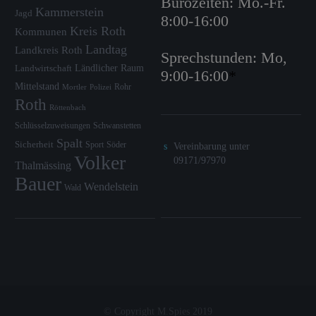
Bürozeiten: Mo.-Fr.
Kammerstein
Jagd
8:00-16:00
Kreis Roth
Kommunen
Landtag
Landkreis Roth
Sprechstunden: Mo,
Ländlicher Raum
Landwirtschaft
9:00-16:00
*
Mittelstand
Rohr
Mortler
Polizei
Roth
Röttenbach
Schlüsselzuweisungen
Schwanstetten
Spalt
Sicherheit
Sport
Söder
Vereinbarung unter
Volker
09171/97970
Thalmässing
Bauer
Wendelstein
Wald
© Copyright M.Spies 2019