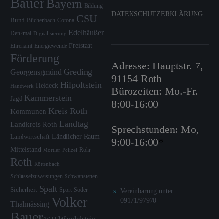
Bauer
Bayern
Bildung
DATENSCHUTZERKLÄRUNG
CSU
Bund
Büchenbach
Corona
Edelhäußer
Denkmal
Digitalisierung
Freistaat
Ehrenamt
Energiewende
Förderung
Adresse: Hauptstr. 7,
Greding
Georgensgmünd
91154 Roth
Hilpoltstein
Heideck
Handwerk
Bürozeiten: Mo.-Fr.
Kammerstein
Jagd
8:00-16:00
Kreis Roth
Kommunen
Landtag
Landkreis Roth
Sprechstunden: Mo,
Ländlicher Raum
Landwirtschaft
9:00-16:00
*
Mittelstand
Rohr
Mortler
Polizei
Roth
Röttenbach
Schlüsselzuweisungen
Schwanstetten
Spalt
Sicherheit
Sport
Söder
Vereinbarung unter
Volker
09171/97970
Thalmässing
Bauer
Wendelstein