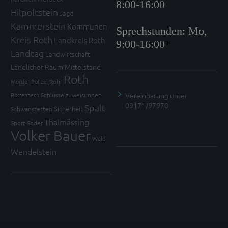
8:00-16:00
Hilpoltstein
Jagd
Kammerstein
Kommunen
Sprechstunden: Mo,
Kreis Roth
Landkreis Roth
9:00-16:00
*
Landtag
Landwirtschaft
Ländlicher Raum
Mittelstand
Roth
Mortler
Polizei
Rohr
Vereinbarung unter
Röttenbach
Schlüsselzuweisungen
09171/97970
Spalt
Sicherheit
Schwanstetten
Thalmässing
Sport
Söder
Volker Bauer
Wald
Wendelstein