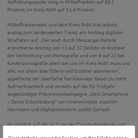
Aufklärungsquote stieg in Mittelfranken auf 68,1
Prozent; im Kreis Roth auf 63,4 Prozent.
Mittelfrankenweit und dem Kreis Roth trat jedoch,
analog zum landesweiten Trend, ein Anstieg digitaler
Straftaten auf. „Der auch durch Messangerdienste
erleichterte Anstieg von 13 auf 32 Delikte im Kontext
der Verbreitung von Pornografie und von 8 auf 22 bei
Kinderpornografie allein bei uns im Kreis Roth muss uns
alle, vor allem aber Eltern und Erzieher alarmieren“,
appellierte der zweifache Familienvater Bauer zu mehr
Aufmerksamkeit und verwies auf die für Frühjahr
angekündigte Präventionskampagne „Dein Smartphone
– Deine Entscheidung“ von Innenminister Joachim
Herrmann und Digitalministerin Judith Gerlach.
Im Hinblick auf die im Zuge der Corona-Pandemie und
Digitalisierung medial diskutierten Tatbestände der
Diese Website verwendet Cookies, um Ihre Erfahrungen zu