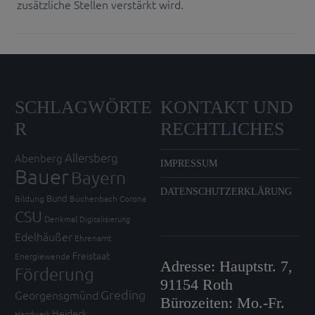
zusätzliche Stellen verstärkt wird.
SCHLAGWÖRTE
KONTAKT UND
R
RECHTLICHES
Allersberg
Abenberg
IMPRESSUM
Bauer
Bayern
DATENSCHUTZERKLÄRUNG
Bund
Bildung
Büchenbach
Corona
CSU
Denkmal
Digitalisierung
Edelhäußer
Ehrenamt
Freistaat
Energiewende
Adresse: Hauptstr. 7,
Förderung
91154 Roth
Greding
Georgensgmünd
Bürozeiten: Mo.-Fr.
Heideck
Handwerk