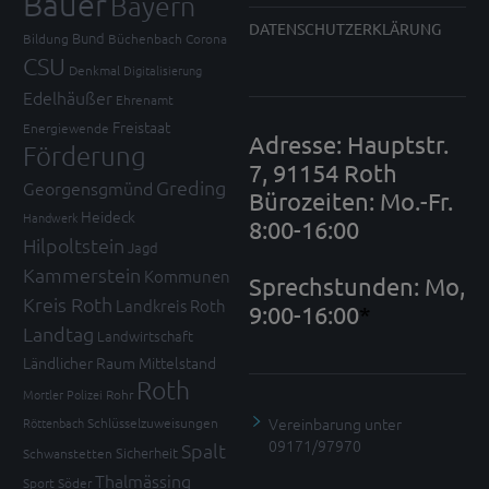
Bauer
Bayern
DATENSCHUTZERKLÄRUNG
Bund
Bildung
Büchenbach
Corona
CSU
Denkmal
Digitalisierung
Edelhäußer
Ehrenamt
Freistaat
Energiewende
Adresse: Hauptstr.
Förderung
7, 91154 Roth
Greding
Georgensgmünd
Bürozeiten: Mo.-Fr.
Heideck
Handwerk
8:00-16:00
Hilpoltstein
Jagd
Kammerstein
Kommunen
Sprechstunden: Mo,
Kreis Roth
Landkreis Roth
9:00-16:00
*
Landtag
Landwirtschaft
Ländlicher Raum
Mittelstand
Roth
Mortler
Polizei
Rohr
Vereinbarung unter
Röttenbach
Schlüsselzuweisungen
09171/97970
Spalt
Sicherheit
Schwanstetten
Thalmässing
Sport
Söder