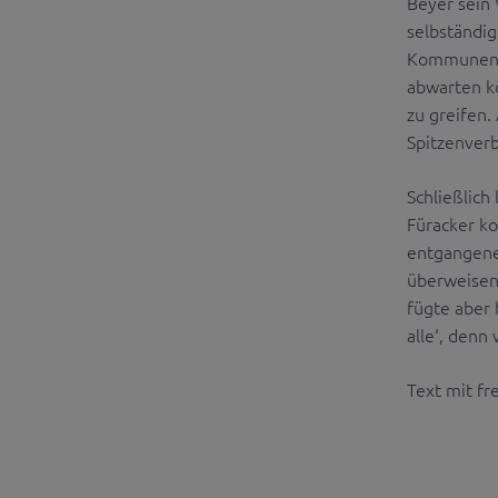
Beyer sein 
selbständig
Kommunen g
abwarten k
zu greifen
Spitzenver
Schließlic
Füracker ko
entgangenen
überweisen.
fügte aber 
alle‘, denn
Text mit f