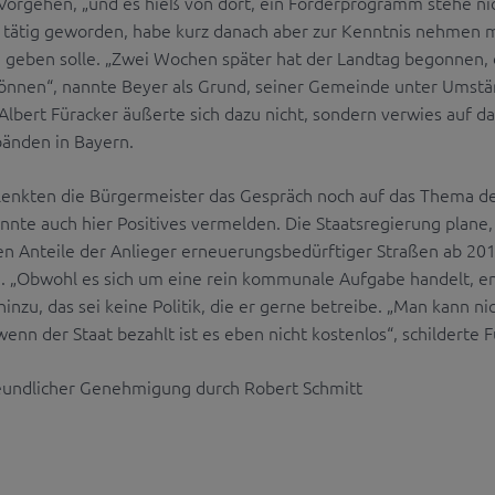
Vorgehen, „und es hieß von dort, ein Förderprogramm stehe nic
 tätig geworden, habe kurz danach aber zur Kenntnis nehmen m
eben solle. „Zwei Wochen später hat der Landtag begonnen, da
önnen“, nannte Beyer als Grund, seiner Gemeinde unter Umstä
. Albert Füracker äußerte sich dazu nicht, sondern verwies a
bänden in Bayern.
h lenkten die Bürgermeister das Gespräch noch auf das Thema d
nnte auch hier Positives vermelden. Die Staatsregierung plane
 Anteile der Anlieger erneuerungsbedürftiger Straßen ab 2019
 „Obwohl es sich um eine rein kommunale Aufgabe handelt, eng
hinzu, das sei keine Politik, die er gerne betreibe. „Man kann n
 wenn der Staat bezahlt ist es eben nicht kostenlos“, schilderte
reundlicher Genehmigung durch Robert Schmitt