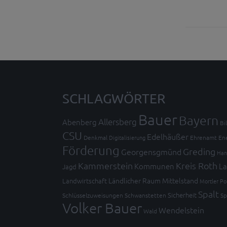
SCHLAGWÖRTER
Bauer
Bayern
Allersberg
Abenberg
Bi
CSU
Edelhäußer
Denkmal
Digitalisierung
Ehrenamt
En
Förderung
Greding
Georgensgmünd
Han
Kammerstein
Kreis Roth
Kommunen
La
Jagd
Ländlicher Raum
Mittelstand
Landwirtschaft
Mortler
Po
Spalt
Sicherheit
Schlüsselzuweisungen
Schwanstetten
Sp
Volker Bauer
Wendelstein
Wald