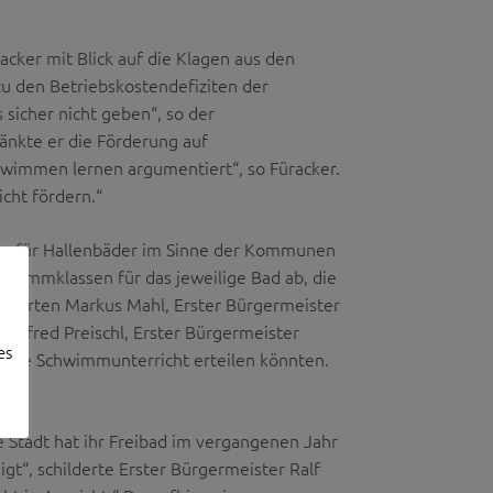
acker mit Blick auf die Klagen aus den
u den Betriebskostendefiziten der
sicher nicht geben“, so der
nkte er die Förderung auf
wimmen lernen argumentiert“, so Füracker.
cht fördern.“
gen für Hallenbäder im Sinne der Kommunen
chwimmklassen für das jeweilige Bad ab, die
 erklärten Markus Mahl, Erster Bürgermeister
anfred Preischl, Erster Bürgermeister
es
e, die Schwimmunterricht erteilen könnten.
e Stadt hat ihr Freibad im vergangenen Jahr
gt“, schilderte Erster Bürgermeister Ralf