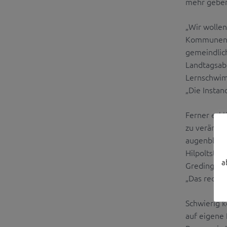
mehr geben
„Wir wollen
Kommunen z
gemeindlich
Landtagsab
Lernschwim
„Die Instan
Ferner erk
zu veränder
augenblickl
Hilpoltstei
a
Gredings, m
„Das reduzie
Schwierig k
auf eigene 