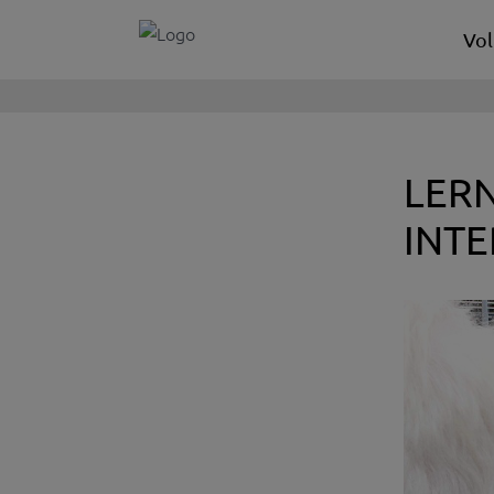
Vol
LER
INT