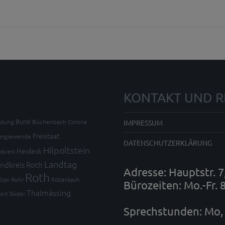
KONTAKT UND R
Bund
ldung
Büchenbach
Corona
IMPRESSUM
Freistaat
ergiewende
DATENSCHUTZERKLÄRUNG
Hilpoltstein
Heideck
dwerk
Landtag
ndkreis Roth
Adresse: Hauptstr. 
Roth
lizei
Rohr
Röttenbach
Bürozeiten: Mo.-Fr. 
Thalmässing
ort
Söder
Sprechstunden: Mo, 