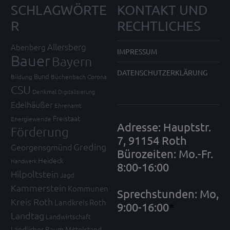
SCHLAGWÖRTE
KONTAKT UND
R
RECHTLICHES
Allersberg
Abenberg
IMPRESSUM
Bauer
Bayern
DATENSCHUTZERKLÄRUNG
Bund
Bildung
Büchenbach
Corona
CSU
Denkmal
Digitalisierung
Edelhäußer
Ehrenamt
Freistaat
Energiewende
Adresse: Hauptstr.
Förderung
7, 91154 Roth
Greding
Georgensgmünd
Bürozeiten: Mo.-Fr.
Heideck
Handwerk
8:00-16:00
Hilpoltstein
Jagd
Kammerstein
Kommunen
Sprechstunden: Mo,
Kreis Roth
Landkreis Roth
9:00-16:00
*
Landtag
Landwirtschaft
Ländlicher Raum
Mittelstand