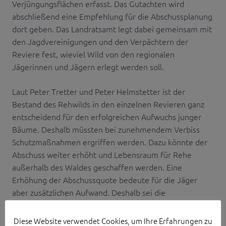
Verjüngungsflächen erfasst. Das Gutachten wird
abschließend eine Empfehlung für die Abschussplanung
dort geben. Das Landratsamt legt dabei gemeinsam mit
den Jagdvereinigungen und den Verpächtern der
Reviere fest, wieviel Wild von den regionalen
Jägerinnen und Jägern erlegt werden soll.
Laut Peter Tretter und Peter Helmstetter ist der
Bestand des Rehwilds in den einzelnen Revieren ganz
entscheidend für den erfolgreichen Aufwuchs junger
Bäume. Deshalb müssten bei zunehmendem Verbiss
Schutzmaßnahmen ergriffen werden. Dazu könnte der
Abschuss weiter erhöht und Lebensraum für Rehe
außerhalb des Waldes geschaffen werden. Eine
Erhöhung der Abschussquote bedeute für die Jäger
aber zusätzlichen Aufwand. Deshalb sei die
Abschussplanung stets umstritten, hieß es.
Diese Website verwendet Cookies, um Ihre Erfahrungen zu