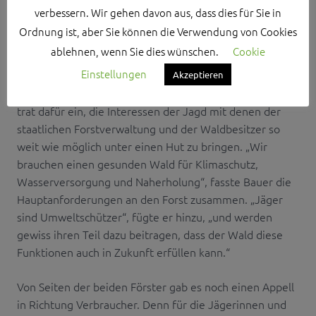
Volker Bauer ist selbst Jäger und Präsident des
verbessern. Wir gehen davon aus, dass dies für Sie in
Mittelfränkischen Jagdverbands. Als Befürworter von
Ordnung ist, aber Sie können die Verwendung von Cookies
Wald und Wild plädierte Bauer für einen intensiven
ablehnen, wenn Sie dies wünschen.
Cookie
Dialog zwischen allen Beteiligten im Rahmen der
Einstellungen
Festlegung der Abschussquoten. „Wir müssen mehr
Akzeptieren
miteinander als übereinander reden“, sagte Bauer und
trat dafür ein, die Interessen der Jagd mit denen der
staatlichen Forstverwaltung und der Waldbesitzer so
weit wie möglich unter einen Hut zu bringen. „Wir
brauchen einen gesunden Wald für Klimaschutz,
Wasserversorgung und Naherholung“, fasste Bauer die
Hauptanforderungen an den Forst zusammen. „Jäger
sind Umweltschützer“, fügte er hinzu, „und werden
gewiss ihren Teil dazu beitragen, dass der Wald diese
Funktionen auch in Zukunft erfüllen kann.“
Von Seiten der beiden Förster gab es noch einen Appell
in Richtung Verbraucher. Denn für die Jägerinnen und