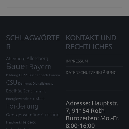
SCHLAGWÖRTE
KONTAKT UND
R
RECHTLICHES
Allersberg
Abenberg
IMPRESSUM
Bauer
Bayern
DATENSCHUTZERKLÄRUNG
Bund
Bildung
Büchenbach
Corona
CSU
Denkmal
Digitalisierung
Edelhäußer
Ehrenamt
Freistaat
Energiewende
Adresse: Hauptstr.
Förderung
7, 91154 Roth
Greding
Georgensgmünd
Bürozeiten: Mo.-Fr.
Heideck
Handwerk
8:00-16:00