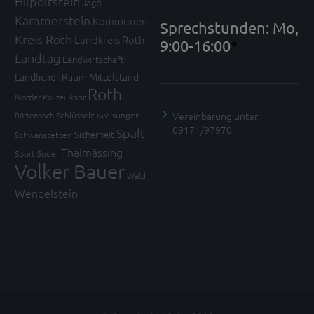
Hilpoltstein
Jagd
Kammerstein
Kommunen
Sprechstunden: Mo,
Kreis Roth
Landkreis Roth
9:00-16:00
*
Landtag
Landwirtschaft
Ländlicher Raum
Mittelstand
Roth
Mortler
Polizei
Rohr
Vereinbarung unter
Röttenbach
Schlüsselzuweisungen
09171/97970
Spalt
Sicherheit
Schwanstetten
Thalmässing
Sport
Söder
Volker Bauer
Wald
Wendelstein