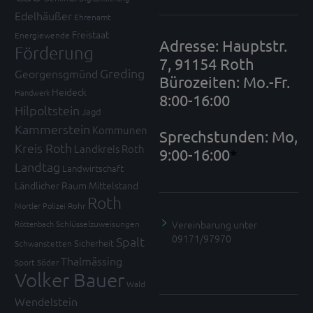
Edelhäußer
Ehrenamt
Freistaat
Energiewende
Adresse: Hauptstr.
Förderung
7, 91154 Roth
Greding
Georgensgmünd
Bürozeiten: Mo.-Fr.
Heideck
Handwerk
8:00-16:00
Hilpoltstein
Jagd
Kammerstein
Kommunen
Sprechstunden: Mo,
Kreis Roth
Landkreis Roth
9:00-16:00
*
Landtag
Landwirtschaft
Ländlicher Raum
Mittelstand
Roth
Mortler
Polizei
Rohr
Vereinbarung unter
Röttenbach
Schlüsselzuweisungen
09171/97970
Spalt
Sicherheit
Schwanstetten
Thalmässing
Sport
Söder
Volker Bauer
Wald
Wendelstein