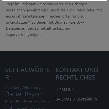
Jagd im Freistaat weiterhin unter den richtigen
Vorzeichen gewahrt wird und bitte euch, mich dabei mit
eurer jahrzehntelangen, reichen Erfahrung zu
unterstützen“, so Bauer mit Blick auf die BJV-
Delegierten der 22 mittelfränkischen
Jägervereinigungen.
SCHLAGWÖRTE
KONTAKT UND
R
RECHTLICHES
Allersberg
Abenberg
IMPRESSUM
Bauer
Bayern
DATENSCHUTZERKLÄRUNG
Bund
Bildung
Büchenbach
Corona
CSU
Denkmal
Digitalisierung