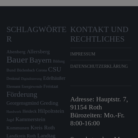
SCHLAGWÖRTE
KONTAKT UND
R
RECHTLICHES
Allersberg
Abenberg
IMPRESSUM
Bauer
Bayern
Bildung
DATENSCHUTZERKLÄRUNG
CSU
Bund
Büchenbach
Corona
Edelhäußer
Denkmal
Digitalisierung
Freistaat
Ehrenamt
Energiewende
Förderung
Adresse: Hauptstr. 7,
Greding
Georgensgmünd
91154 Roth
Hilpoltstein
Heideck
Handwerk
Bürozeiten: Mo.-Fr.
Kammerstein
Jagd
8:00-16:00
Kreis Roth
Kommunen
Landtag
Landkreis Roth