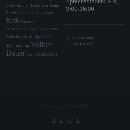
Sprechstunden: Mo,
Ländlicher Raum
Landwirtschaft
9:00-16:00
*
Mittelstand
Rohr
Mortler
Polizei
Roth
Röttenbach
Schlüsselzuweisungen
Schwanstetten
Spalt
Sicherheit
Sport
Söder
Vereinbarung unter
Volker
09171/97970
Thalmässing
Bauer
Wendelstein
Wald
© Copyright M.Spies 2019