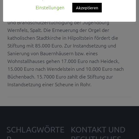
Einzelbetrag erhält mit 262.000 Euro der
Einstellungen
Akzeptieren
Landesverband des CVJM, als Zuschuss zur Sanierung
und Brandschutzertüchtigung der Jugendburg
Wernfels, Spalt. Die Erneuerung der Orgel der
katholischen Stadtkirche in Hilpoltstein fördert die
Stiftung mit 85.000 Euro. Zur Instandsetzung und
Sanierung von Bauernhäusern bzw. eines
Wohnstallhauses gehen 17.000 Euro nach Heideck,
15.000 Euro nach Wendelstein und 10.000 Euro nach
Büchenbach. 15.7000 Euro zahlt die Stiftung zur
Instandsetzung einer Scheune in Rohr.
SCHLAGWÖRTE
KONTAKT UND