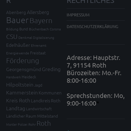
R
RECHTLICHES
Allersberg
Abenberg
IMPRESSUM
Bauer
Bayern
DATENSCHUTZERKLÄRUNG
Bund
Bildung
Büchenbach
Corona
CSU
Denkmal
Digitalisierung
Edelhäußer
Ehrenamt
Freistaat
Energiewende
Adresse: Hauptstr.
Förderung
7, 91154 Roth
Greding
Georgensgmünd
Bürozeiten: Mo.-Fr.
Heideck
Handwerk
8:00-16:00
Hilpoltstein
Jagd
Kammerstein
Kommunen
Sprechstunden: Mo,
Kreis Roth
Landkreis Roth
9:00-16:00
*
Landtag
Landwirtschaft
Ländlicher Raum
Mittelstand
Roth
Mortler
Polizei
Rohr