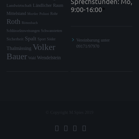
Sprechstunden: Mo,
Ländlicher Raum
Landwirtschaft
9:00-16:00
*
Mittelstand
Rohr
Mortler
Polizei
Roth
Röttenbach
Schlüsselzuweisungen
Schwanstetten
Spalt
Sicherheit
Sport
Söder
Vereinbarung unter
Volker
09171/97970
Thalmässing
Bauer
Wendelstein
Wald
© Copyright M.Spies 2019