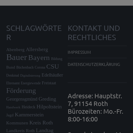
SCHLAGWÖRTE
KONTAKT UND
R
RECHTLICHES
Allersberg
Abenberg
IMPRESSUM
Bauer
Bayern
Bildung
DATENSCHUTZERKLÄRUNG
CSU
Bund
Büchenbach
Corona
Edelhäußer
Denkmal
Digitalisierung
Freistaat
Ehrenamt
Energiewende
Förderung
Adresse: Hauptstr.
Greding
Georgensgmünd
7, 91154 Roth
Hilpoltstein
Heideck
Handwerk
Bürozeiten: Mo.-Fr.
Kammerstein
Jagd
8:00-16:00
Kreis Roth
Kommunen
Landtag
Landkreis Roth