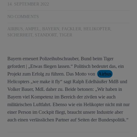
14. SEPTEMBER 2022
NO COMMENTS
AIRBUS
,
AMPEL
,
BAYERN
,
FACKLER
,
HELIKOPTER
,
SICHERHEIT
,
STANDORT
,
TIGER
Bayern erneuert Polizeihubschrauber, Bund beim Tiger
gefordert | „Etwas fliegen lassen.“ Politisch bedeutet das, ein
Projekt zum Erfolg zu führen. Das Motto von
Airbus
Helicopters „we make it fly“ sagt Ralph Edelhäußer MdB und
Volker Bauer, MdL daher zu. Beide betonen: „Wir haben in
Bayern viel Kompetenz im Bereich der zivilen wie auch
militärischen Luftfahrt. Ebenso wie ein Helikopter nicht mit nur
einer Person im Cockpit fliegt, braucht unsere Industrie aber
auch einen verlässlichen Partner auf Seiten der Bundespolitik.“