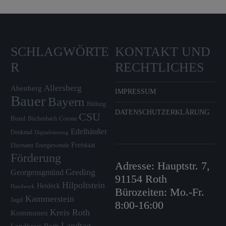
SCHLAGWÖRTE
KONTAKT UND
R
RECHTLICHES
Allersberg
Abenberg
IMPRESSUM
Bauer
Bayern
Bildung
DATENSCHUTZERKLÄRUNG
CSU
Bund
Büchenbach
Corona
Edelhäußer
Denkmal
Digitalisierung
Freistaat
Ehrenamt
Energiewende
Förderung
Adresse: Hauptstr. 7,
Greding
Georgensgmünd
91154 Roth
Hilpoltstein
Heideck
Handwerk
Bürozeiten: Mo.-Fr.
Kammerstein
Jagd
8:00-16:00
Kreis Roth
Kommunen
Landtag
Landkreis Roth