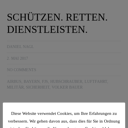
SCHÜTZEN. RETTEN.
DIENSTLEISTEN.
DANIEL NAGL
2. MAI 2017
NO COMMENTS
AIRBUS
,
BAYERN
,
FJS
,
HUBSCHRAUBER
,
LUFTFAHRT
,
MILITÄR
,
SICHERHEIT
,
VOLKER BAUER
Lkr. Roth/Donauwörth (dn) Die weltweite Sicherheitslage
Diese Website verwendet Cookies, um Ihre Erfahrungen zu
beschäftigt die Region. „Die erneute Stationierung von
verbessern. Wir gehen davon aus, dass dies für Sie in Ordnung
Helikoptern in den modernen Hallen würde der Kreisstadt gut