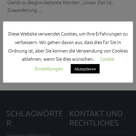
Gleich zu Beginn betonte Mortler: „Unser Ziel ist,
Zuwanderung ...
Diese Website verwendet Cookies, um Ihre Erfahrungen zu
verbessern. Wir gehen davon aus, dass dies für Sie in
Ordnung ist, aber Sie können die Verwendung von Cookies
Search Sidebar Widget Area
ablehnen, wenn Sie dies wünschen.
Cookie
Please login and add some widgets to this widget area.
Einstellungen
Akzeptieren
SCHLAGWÖRTE
KONTAKT UND
R
RECHTLICHES
Allersberg
Abenberg