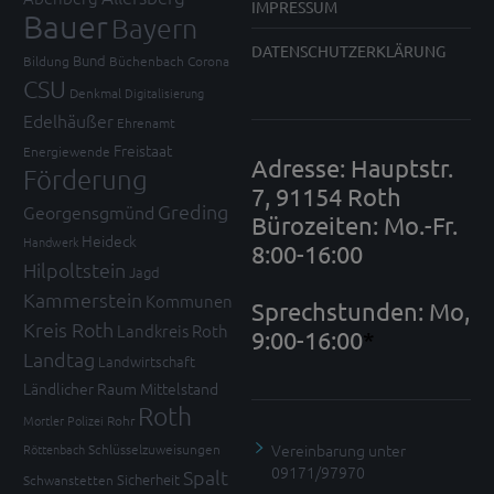
IMPRESSUM
Bauer
Bayern
DATENSCHUTZERKLÄRUNG
Bund
Bildung
Büchenbach
Corona
CSU
Denkmal
Digitalisierung
Edelhäußer
Ehrenamt
Freistaat
Energiewende
Adresse: Hauptstr.
Förderung
7, 91154 Roth
Greding
Georgensgmünd
Bürozeiten: Mo.-Fr.
Heideck
Handwerk
8:00-16:00
Hilpoltstein
Jagd
Kammerstein
Kommunen
Sprechstunden: Mo,
Kreis Roth
Landkreis Roth
9:00-16:00
*
Landtag
Landwirtschaft
Ländlicher Raum
Mittelstand
Roth
Mortler
Polizei
Rohr
Vereinbarung unter
Röttenbach
Schlüsselzuweisungen
09171/97970
Spalt
Sicherheit
Schwanstetten