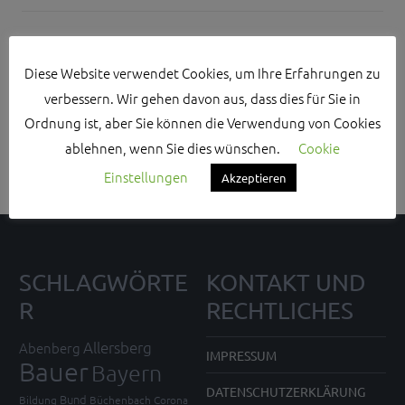
Diese Website verwendet Cookies, um Ihre Erfahrungen zu
verbessern. Wir gehen davon aus, dass dies für Sie in
Search Sidebar Widget Area
Ordnung ist, aber Sie können die Verwendung von Cookies
Please login and add some widgets to this widget area.
ablehnen, wenn Sie dies wünschen.
Cookie
Einstellungen
Akzeptieren
SCHLAGWÖRTE
KONTAKT UND
R
RECHTLICHES
Allersberg
Abenberg
IMPRESSUM
Bauer
Bayern
DATENSCHUTZERKLÄRUNG
Bund
Bildung
Büchenbach
Corona