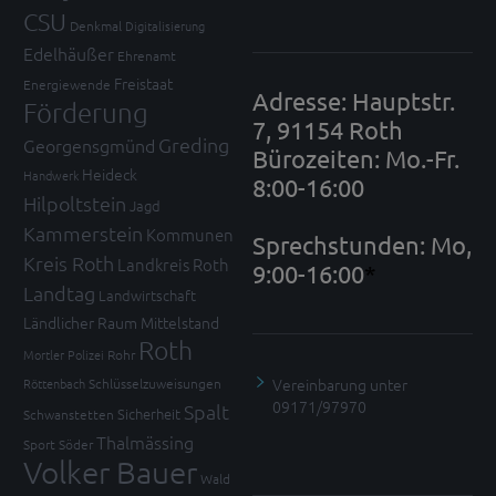
CSU
Denkmal
Digitalisierung
Edelhäußer
Ehrenamt
Freistaat
Energiewende
Adresse: Hauptstr.
Förderung
7, 91154 Roth
Greding
Georgensgmünd
Bürozeiten: Mo.-Fr.
Heideck
Handwerk
8:00-16:00
Hilpoltstein
Jagd
Kammerstein
Kommunen
Sprechstunden: Mo,
Kreis Roth
Landkreis Roth
9:00-16:00
*
Landtag
Landwirtschaft
Ländlicher Raum
Mittelstand
Roth
Mortler
Polizei
Rohr
Vereinbarung unter
Röttenbach
Schlüsselzuweisungen
09171/97970
Spalt
Sicherheit
Schwanstetten
Thalmässing
Sport
Söder
Volker Bauer
Wald