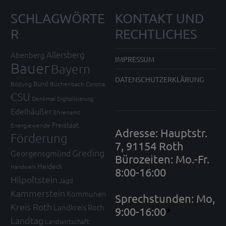
SCHLAGWÖRTE
KONTAKT UND
R
RECHTLICHES
Allersberg
Abenberg
IMPRESSUM
Bauer
Bayern
DATENSCHUTZERKLÄRUNG
Bund
Bildung
Büchenbach
Corona
CSU
Denkmal
Digitalisierung
Edelhäußer
Ehrenamt
Freistaat
Energiewende
Adresse: Hauptstr.
Förderung
7, 91154 Roth
Greding
Georgensgmünd
Bürozeiten: Mo.-Fr.
Heideck
Handwerk
8:00-16:00
Hilpoltstein
Jagd
Kammerstein
Kommunen
Sprechstunden: Mo,
Kreis Roth
Landkreis Roth
9:00-16:00
*
Landtag
Landwirtschaft