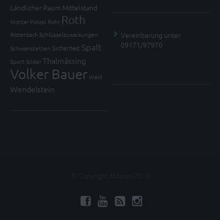
Ländlicher Raum
Mittelstand
Roth
Mortler
Polizei
Rohr
Vereinbarung unter
Röttenbach
Schlüsselzuweisungen
09171/97970
Spalt
Sicherheit
Schwanstetten
Thalmässing
Sport
Söder
Volker Bauer
Wald
Wendelstein
© Copyright M.Spies 2019