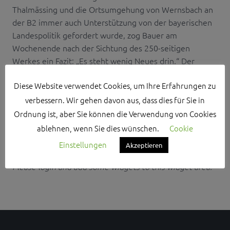
Thalmässing und die Ortsumgehung von Wernsbach an
der B2 immer auch Unterstützung von der bayerischen
Landespolitik gefordert wurde, zog Bauer am
Wochenende nach der Sichtung des 250-seitigen
Werkes ein Fazit: „Es steht wenig Neues drin.“ Der
Ausbau der A6 von der bayerisc...
Diese Website verwendet Cookies, um Ihre Erfahrungen zu
verbessern. Wir gehen davon aus, dass dies für Sie in
Ordnung ist, aber Sie können die Verwendung von Cookies
ablehnen, wenn Sie dies wünschen.
Cookie
Search Sidebar Widget Area
Einstellungen
Akzeptieren
Please login and add some widgets to this widget area.