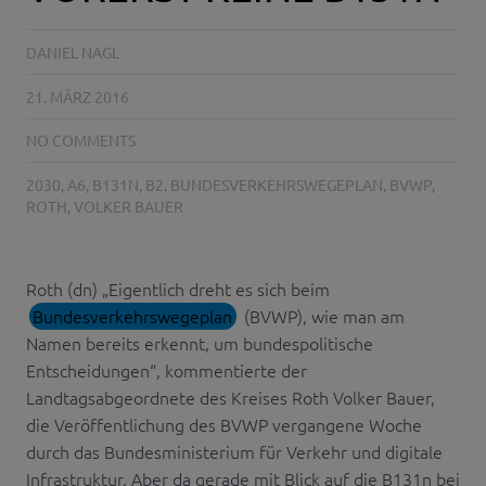
DANIEL NAGL
21. MÄRZ 2016
NO COMMENTS
2030
,
A6
,
B131N
,
B2
,
BUNDESVERKEHRSWEGEPLAN
,
BVWP
,
ROTH
,
VOLKER BAUER
Roth (dn) „Eigentlich dreht es sich beim
Bundesverkehrswegeplan
(BVWP), wie man am
Namen bereits erkennt, um bundespolitische
Entscheidungen“, kommentierte der
Landtagsabgeordnete des Kreises Roth Volker Bauer,
die Veröffentlichung des BVWP vergangene Woche
durch das Bundesministerium für Verkehr und digitale
Infrastruktur. Aber da gerade mit Blick auf die B131n bei