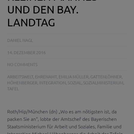
UND DEN BAY.
LANDTAG
DANIEL NAGL
14. DEZEMBER 2016
NO COMMENTS
ARBEITSWELT
,
EHRENAMT
,
EMILIA MÜLLER
,
GATTENLÖHNER
,
HÖHENBERGER
,
INTEGRATION
,
SOZIAL
,
SOZIALMINISTERIUM
,
TAFEL
Roth/Hip/München (dn) „Wo es am nötigsten ist, da
packen Sie an“, lobte der Amtschef des Bayerischen
Staatsministerium für Arbeit und Soziales, Familie und
Integration Michael Höhenberger die Arbeit der Tafeln.