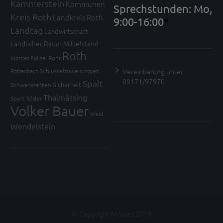
Kammerstein
Kommunen
Sprechstunden: Mo,
Kreis Roth
Landkreis Roth
9:00-16:00
*
Landtag
Landwirtschaft
Ländlicher Raum
Mittelstand
Roth
Mortler
Polizei
Rohr
Vereinbarung unter
Röttenbach
Schlüsselzuweisungen
09171/97970
Spalt
Sicherheit
Schwanstetten
Thalmässing
Sport
Söder
Volker Bauer
Wald
Wendelstein
© Copyright M.Spies 2019