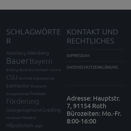
SCHLAGWÖRTE
KONTAKT UND
R
RECHTLICHES
Allersberg
Abenberg
IMPRESSUM
Bauer
Bayern
DATENSCHUTZERKLÄRUNG
Bund
Bildung
Büchenbach
Corona
CSU
Denkmal
Digitalisierung
Edelhäußer
Ehrenamt
Freistaat
Energiewende
Adresse: Hauptstr.
Förderung
7, 91154 Roth
Greding
Georgensgmünd
Bürozeiten: Mo.-Fr.
Heideck
Handwerk
8:00-16:00
Hilpoltstein
Jagd