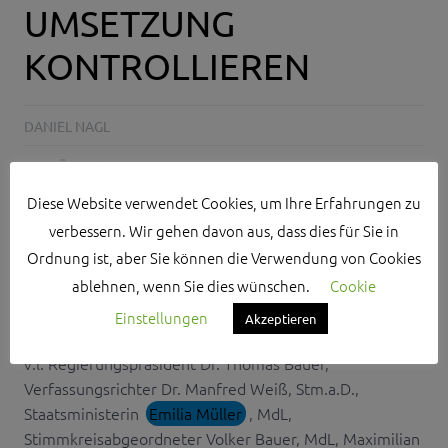
UMSETZUNG
KONTROLLIEREN
DANIEL NAGL
31. MÄRZ 2015
Diese Website verwendet Cookies, um Ihre Erfahrungen zu
NO COMMENTS
verbessern. Wir gehen davon aus, dass dies für Sie in
ASYL
,
DR. THOMAS BAUER
,
EMILIA MÜLLER
,
ESD
,
LANDKREIS
Ordnung ist, aber Sie können die Verwendung von Cookies
ROTH
,
OSTERSPENDENAKTION
,
VOLKER BAUER
,
ablehnen, wenn Sie dies wünschen.
Cookie
WESTBALKAN
,
ZAE ROTH
Einstellungen
Akzeptieren
v.l. Regierungspräsident Dr. Thomas Bauer,
Verfassungsrichter Dr. Manfred Weiß, Stm.a.D.,
Staatsministerin
Emilia Müller
, MdL,
Stimmkreisabgeordneter Volker Bauer, MdL, Maximilian