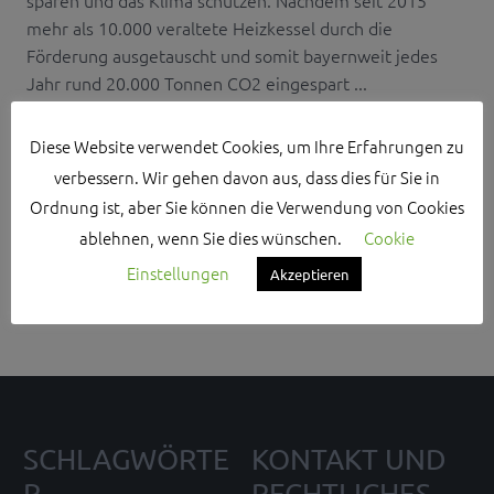
mehr als 10.000 veraltete Heizkessel durch die
Förderung ausgetauscht und somit bayernweit jedes
Jahr rund 20.000 Tonnen CO2 eingespart ...
Diese Website verwendet Cookies, um Ihre Erfahrungen zu
verbessern. Wir gehen davon aus, dass dies für Sie in
Ordnung ist, aber Sie können die Verwendung von Cookies
Search Sidebar Widget Area
ablehnen, wenn Sie dies wünschen.
Cookie
Einstellungen
Akzeptieren
Please login and add some widgets to this widget area.
SCHLAGWÖRTE
KONTAKT UND
R
RECHTLICHES