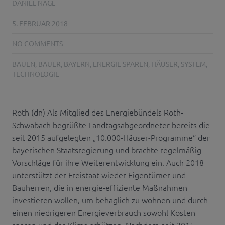
DANIEL NAGL
5. FEBRUAR 2018
NO COMMENTS
BAUEN
,
BAUER
,
BAYERN
,
ENERGIE SPAREN
,
HÄUSER
,
SYSTEM
,
TECHNOLOGIE
Roth (dn) Als Mitglied des Energiebündels Roth-
Schwabach begrüßte Landtagsabgeordneter bereits die
seit 2015 aufgelegten „10.000-Häuser-Programme“ der
bayerischen Staatsregierung und brachte regelmäßig
Vorschläge für ihre Weiterentwicklung ein. Auch 2018
unterstützt der Freistaat wieder Eigentümer und
Bauherren, die in energie-effiziente Maßnahmen
investieren wollen, um behaglich zu wohnen und durch
einen niedrigeren Energieverbrauch sowohl Kosten
sparen und das Klima schützen. Nachdem seit 2015