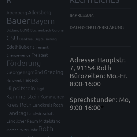
Allersberg
Abenberg
IMPRESSUM
Bauer
Bayern
DATENSCHUTZERKLÄRUNG
Bund
Bildung
Büchenbach
Corona
CSU
Denkmal
Digitalisierung
Edelhäußer
Ehrenamt
Freistaat
Energiewende
Adresse: Hauptstr.
Förderung
7, 91154 Roth
Greding
Georgensgmünd
Bürozeiten: Mo.-Fr.
Heideck
Handwerk
8:00-16:00
Hilpoltstein
Jagd
Kammerstein
Kommunen
Sprechstunden: Mo,
Kreis Roth
Landkreis Roth
9:00-16:00
*
Landtag
Landwirtschaft
Ländlicher Raum
Mittelstand
Roth
Mortler
Polizei
Rohr