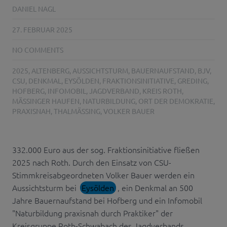
DANIEL NAGL
27. FEBRUAR 2025
NO COMMENTS
2025
,
ALTENBERG
,
AUSSICHTSTURM
,
BAUERNAUFSTAND
,
BJV
,
CSU
,
DENKMAL
,
EYSÖLDEN
,
FRAKTIONSINITIATIVE
,
GREDING
,
HOFBERG
,
INFOMOBIL
,
JAGDVERBAND
,
KREIS ROTH
,
MÄSSINGER HAUFEN
,
NATURBILDUNG
,
ORT DER DEMOKRATIE
,
PRAXISNAH
,
THALMÄSSING
,
VOLKER BAUER
332.000 Euro aus der sog. Fraktionsinitiative fließen
2025 nach Roth. Durch den Einsatz von CSU-
Stimmkreisabgeordneten Volker Bauer werden ein
Aussichtsturm bei
Eysölden
, ein Denkmal an 500
Jahre Bauernaufstand bei Hofberg und ein Infomobil
"Naturbildung praxisnah durch Praktiker" der
Kreisgruppe Roth-Schwabach des Jagdverbands