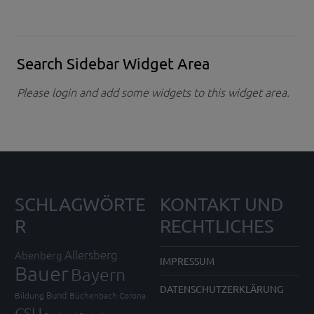
Search Sidebar Widget Area
Please login and add some widgets to this widget area.
SCHLAGWÖRTE
KONTAKT UND
R
RECHTLICHES
Allersberg
Abenberg
IMPRESSUM
Bauer
Bayern
DATENSCHUTZERKLÄRUNG
Bund
Bildung
Büchenbach
Corona
CSU