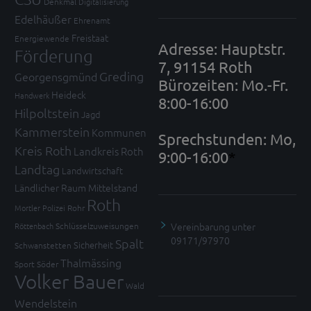
Denkmal
Digitalisierung
Edelhäußer
Ehrenamt
Freistaat
Energiewende
Adresse: Hauptstr.
Förderung
7, 91154 Roth
Greding
Georgensgmünd
Bürozeiten: Mo.-Fr.
Heideck
Handwerk
8:00-16:00
Hilpoltstein
Jagd
Kammerstein
Kommunen
Sprechstunden: Mo,
Kreis Roth
Landkreis Roth
9:00-16:00
*
Landtag
Landwirtschaft
Ländlicher Raum
Mittelstand
Roth
Mortler
Polizei
Rohr
Vereinbarung unter
Röttenbach
Schlüsselzuweisungen
09171/97970
Spalt
Sicherheit
Schwanstetten
Thalmässing
Sport
Söder
Volker Bauer
Wald
Wendelstein