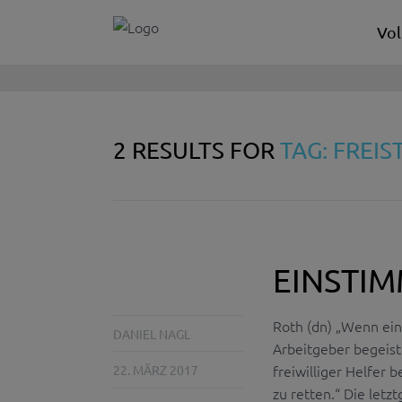
Vol
2 RESULTS FOR
TAG: FREI
EINSTIM
Roth (dn) „Wenn ein
DANIEL NAGL
Arbeitgeber begeiste
freiwilliger Helfer
22. MÄRZ 2017
zu retten.“ Die let