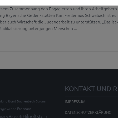
endlichen unterstützt. Die Abgeordneten Karl Freller und Volke
iesem Zusammenhang den Engagierten und ihren Arbeitgebern.
ung Bayerische Gedenkstätten Karl Freller aus Schwabach ist es
k aber auch Wirtschaft die Jugendarbeit zu unterstützen. „Das ist
adikalisierung unter jungen Menschen ...
KONTAKT UND R
Bund
ldung
Büchenbach
Corona
IMPRESSUM
Freistaat
ergiewende
DATENSCHUTZERKLÄRUNG
Hilpoltstein
Heideck
dwerk