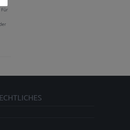
r
 Für
 der
ECHTLICHES