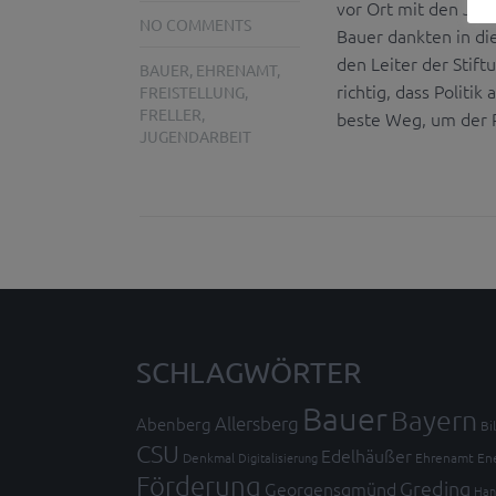
vor Ort mit den Jug
NO COMMENTS
Bauer dankten in d
den Leiter der Stift
BAUER
,
EHRENAMT
,
richtig, dass Politi
FREISTELLUNG
,
FRELLER
,
beste Weg, um der R
JUGENDARBEIT
SCHLAGWÖRTER
Bauer
Bayern
Allersberg
Abenberg
Bi
CSU
Edelhäußer
Denkmal
Digitalisierung
Ehrenamt
En
Förderung
Greding
Georgensgmünd
Han