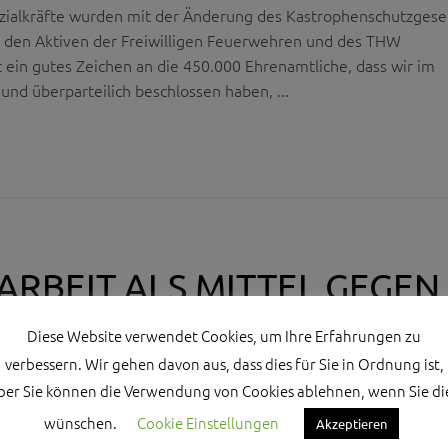
zialkräfte wurden mit der Änderung des Kastrophenschutzgese
 den Aktiven der Freiwilligen Feuerwehren und des THW
st ein gutes Zeichen an die 450.000 Ehrenamtliche, dass wir im
und überparteilich beschlossen haben, ...
RBEIT ALS MITTEL GEGEN
ISIERUNG
Diese Website verwendet Cookies, um Ihre Erfahrungen zu
verbessern. Wir gehen davon aus, dass dies für Sie in Ordnung ist,
ag hat gestern auf Antrag der CSU-Fraktion ein verbessertes
ber Sie können die Verwendung von Cookies ablehnen, wenn Sie di
tellung
sgesetz beschlossen. Arbeitnehmer können jetzt leicht
wünschen.
Cookie Einstellungen
Akzeptieren
re Jugendleitertätigkeit freigestellt werden. Damit wird ihre Arb