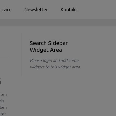
ervice
Newsletter
Kontakt
Search Sidebar
Widget Area
Please login and add some
widgets to this widget area.
G
sten
als
eben
hrer