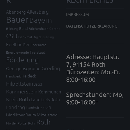
Allersberg
Abenberg
IMPRESSUM
Bauer
Bayern
DATENSCHUTZERKLÄRUNG
Bund
Bildung
Büchenbach
Corona
CSU
Denkmal
Digitalisierung
Edelhäußer
Ehrenamt
Freistaat
Energiewende
Adresse: Hauptstr.
Förderung
7, 91154 Roth
Greding
Georgensgmünd
Bürozeiten: Mo.-Fr.
Heideck
Handwerk
8:00-16:00
Hilpoltstein
Jagd
Kammerstein
Kommunen
Sprechstunden: Mo,
Kreis Roth
Landkreis Roth
9:00-16:00
*
Landtag
Landwirtschaft
Ländlicher Raum
Mittelstand
Roth
Mortler
Polizei
Rohr