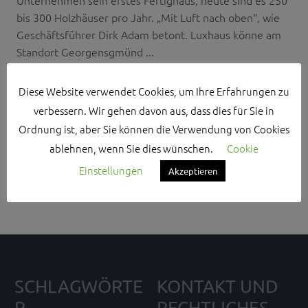
bis 300 Holzhäuser pro Jahr. „Mit Luft nach oben“, wie
Geschäftsführer Dirk Adam betont. Luxhaus könne am
Standort Georgensgmünd ...
Diese Website verwendet Cookies, um Ihre Erfahrungen zu
verbessern. Wir gehen davon aus, dass dies für Sie in
Ordnung ist, aber Sie können die Verwendung von Cookies
Search Sidebar Widget Area
ablehnen, wenn Sie dies wünschen.
Cookie
Einstellungen
Akzeptieren
Please login and add some widgets to this widget area.
SCHLAGWÖRTE
KONTAKT UND
R
RECHTLICHES