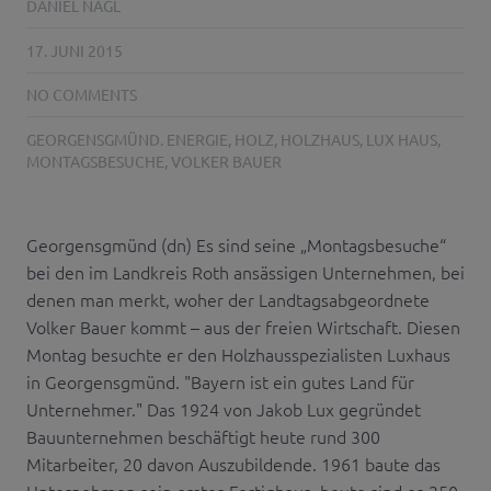
DANIEL NAGL
17. JUNI 2015
NO COMMENTS
GEORGENSGMÜND. ENERGIE
,
HOLZ
,
HOLZHAUS
,
LUX HAUS
,
MONTAGSBESUCHE
,
VOLKER BAUER
Georgensgmünd (dn) Es sind seine „Montagsbesuche“
bei den im Landkreis Roth ansässigen Unternehmen, bei
denen man merkt, woher der Landtagsabgeordnete
Volker Bauer kommt – aus der freien Wirtschaft. Diesen
Montag besuchte er den Holzhausspezialisten Luxhaus
in Georgensgmünd. "Bayern ist ein gutes Land für
Unternehmer." Das 1924 von Jakob Lux gegründet
Bauunternehmen beschäftigt heute rund 300
Mitarbeiter, 20 davon Auszubildende. 1961 baute das
Unternehmen sein erstes Fertighaus, heute sind es 250