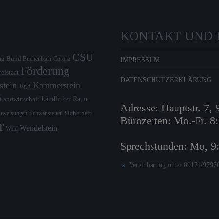
KONTAKT UND 
CSU
Bund
ng
Büchenbach
Corona
IMPRESSUM
Förderung
reistaat
DATENSCHUTZERKLÄRUNG
stein
Kammerstein
Jagd
Ländlicher Raum
Landwirtschaft
Adresse: Hauptstr. 7,
zuweisungen
Schwanstetten
Sicherheit
Bürozeiten: Mo.-Fr. 8
r
Wendelstein
Wald
Sprechstunden: Mo, 9
Vereinbarung unter 09171/9797