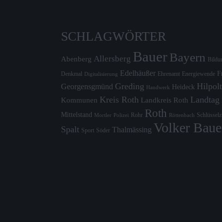
SCHLAGWÖRTER
Bauer
Bayern
Allersberg
Abenberg
Bildu
Edelhäußer
F
Denkmal
Ehrenamt
Energiewende
Digitalisierung
Greding
Hilpolt
Georgensgmünd
Heideck
Handwerk
Kreis Roth
Landtag
Kommunen
Landkreis Roth
Roth
Mittelstand
Rohr
Schlüssel
Mortler
Röttenbach
Polizei
Volker Baue
Spalt
Thalmässing
Sport
Söder