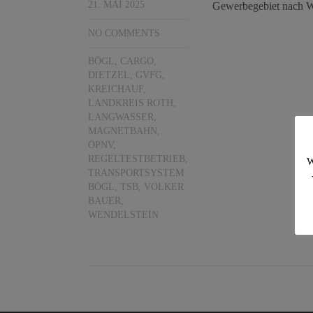
21. MAI 2025
Gewerbegebiet nach We
NO COMMENTS
BÖGL
,
CARGO
,
DIETZEL
,
GVFG
,
KREICHAUF
,
LANDKREIS ROTH
,
LANGWASSER
,
MAGNETBAHN
,
ÖPNV
,
REGELTESTBETRIEB
,
W
TRANSPORTSYSTEM
BÖGL
,
TSB
,
VOLKER
BAUER
,
WENDELSTEIN