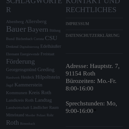
SCHLAGWÖRTE
KONTAKT UND
R
RECHTLICHES
Allersberg
Abenberg
IMPRESSUM
Bauer
Bayern
Bildung
DATENSCHUTZERKLÄRUNG
CSU
Bund
Büchenbach
Corona
Edelhäußer
Denkmal
Digitalisierung
Freistaat
Ehrenamt
Energiewende
Förderung
Adresse: Hauptstr. 7,
Greding
Georgensgmünd
91154 Roth
Hilpoltstein
Heideck
Handwerk
Bürozeiten: Mo.-Fr.
Kammerstein
Jagd
8:00-16:00
Kreis Roth
Kommunen
Landtag
Landkreis Roth
Sprechstunden: Mo,
Ländlicher Raum
Landwirtschaft
9:00-16:00
*
Mittelstand
Rohr
Mortler
Polizei
Roth
Röttenbach