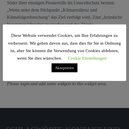
Söder ihrer einstigen Pionierrolle im Umweltschutz besinnt.
„Wenn unter dem Stichpunkt „Klimaresilienz und
Klimafolgenforschung“ das Ziel verfolgt wird, Zitat „heimische
Vegetation klimafest zu machen und das Thema
Wassermanagem...
Diese Website verwendet Cookies, um Ihre Erfahrungen zu
verbessern. Wir gehen davon aus, dass dies für Sie in Ordnung
ist, aber Sie können die Verwendung von Cookies ablehnen,
wenn Sie dies wünschen.
Cookie Einstellungen
Akzeptieren
Search Sidebar Widget Area
Please login and add some widgets to this widget area.