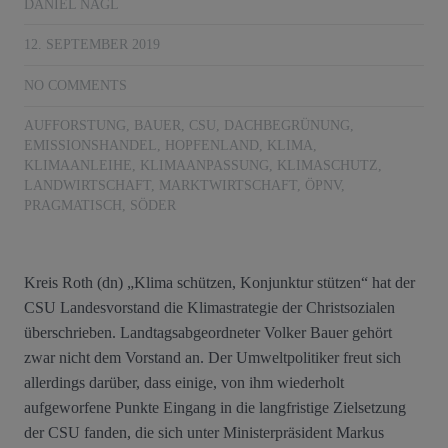
DANIEL NAGL
12. SEPTEMBER 2019
NO COMMENTS
AUFFORSTUNG
,
BAUER
,
CSU
,
DACHBEGRÜNUNG
,
EMISSIONSHANDEL
,
HOPFENLAND
,
KLIMA
,
KLIMAANLEIHE
,
KLIMAANPASSUNG
,
KLIMASCHUTZ
,
LANDWIRTSCHAFT
,
MARKTWIRTSCHAFT
,
ÖPNV
,
PRAGMATISCH
,
SÖDER
Kreis Roth (dn) „Klima schützen, Konjunktur stützen“ hat der
CSU Landesvorstand die Klimastrategie der Christsozialen
überschrieben. Landtagsabgeordneter Volker Bauer gehört
zwar nicht dem Vorstand an. Der Umweltpolitiker freut sich
allerdings darüber, dass einige, von ihm wiederholt
aufgeworfene Punkte Eingang in die langfristige Zielsetzung
der CSU fanden, die sich unter Ministerpräsident Markus