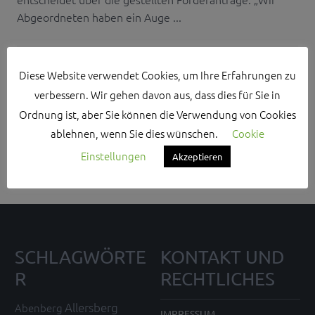
Abgeordneten haben ein Auge ...
Diese Website verwendet Cookies, um Ihre Erfahrungen zu
verbessern. Wir gehen davon aus, dass dies für Sie in
Search Sidebar Widget Area
Ordnung ist, aber Sie können die Verwendung von Cookies
ablehnen, wenn Sie dies wünschen.
Cookie
Please login and add some widgets to this widget area.
Einstellungen
Akzeptieren
SCHLAGWÖRTE
KONTAKT UND
R
RECHTLICHES
Allersberg
Abenberg
IMPRESSUM