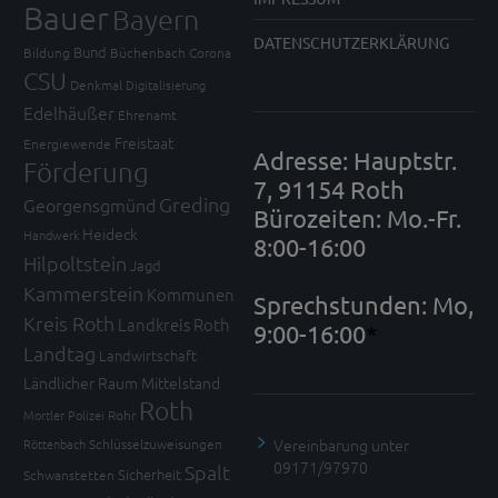
Bauer
Bayern
DATENSCHUTZERKLÄRUNG
Bund
Bildung
Büchenbach
Corona
CSU
Denkmal
Digitalisierung
Edelhäußer
Ehrenamt
Freistaat
Energiewende
Adresse: Hauptstr.
Förderung
7, 91154 Roth
Greding
Georgensgmünd
Bürozeiten: Mo.-Fr.
Heideck
Handwerk
8:00-16:00
Hilpoltstein
Jagd
Kammerstein
Kommunen
Sprechstunden: Mo,
Kreis Roth
Landkreis Roth
9:00-16:00
*
Landtag
Landwirtschaft
Ländlicher Raum
Mittelstand
Roth
Mortler
Polizei
Rohr
Vereinbarung unter
Röttenbach
Schlüsselzuweisungen
09171/97970
Spalt
Sicherheit
Schwanstetten