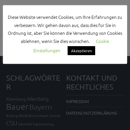
Diese Website verwendet Cookies, um Ihre Erfahrungen zu
Search Sidebar Widget Area
verbessern. Wir gehen davon aus, dass dies für Sie in
Please login and add some widgets to this widget area.
Ordnung ist, aber Sie können die Verwendung von Cookies
ablehnen, wenn Sie dies wünschen.
Cookie
Einstellungen
Akzeptieren
SCHLAGWÖRTE
KONTAKT UND
R
RECHTLICHES
Allersberg
Abenberg
IMPRESSUM
Bauer
Bayern
DATENSCHUTZERKLÄRUNG
Bund
Bildung
Büchenbach
Corona
CSU
Denkmal
Digitalisierung