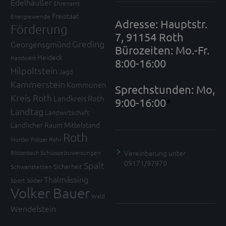
Edelhäußer
Ehrenamt
Freistaat
Energiewende
Adresse: Hauptstr.
Förderung
7, 91154 Roth
Greding
Georgensgmünd
Bürozeiten: Mo.-Fr.
Heideck
Handwerk
8:00-16:00
Hilpoltstein
Jagd
Kammerstein
Kommunen
Sprechstunden: Mo,
Kreis Roth
Landkreis Roth
9:00-16:00
*
Landtag
Landwirtschaft
Ländlicher Raum
Mittelstand
Roth
Mortler
Polizei
Rohr
Vereinbarung unter
Röttenbach
Schlüsselzuweisungen
09171/97970
Spalt
Sicherheit
Schwanstetten
Thalmässing
Sport
Söder
Volker Bauer
Wald
Wendelstein