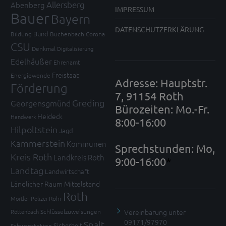
Allersberg
Abenberg
IMPRESSUM
Bauer
Bayern
DATENSCHUTZERKLÄRUNG
Bund
Bildung
Büchenbach
Corona
CSU
Denkmal
Digitalisierung
Edelhäußer
Ehrenamt
Freistaat
Energiewende
Adresse: Hauptstr.
Förderung
7, 91154 Roth
Greding
Georgensgmünd
Bürozeiten: Mo.-Fr.
Heideck
Handwerk
8:00-16:00
Hilpoltstein
Jagd
Kammerstein
Kommunen
Sprechstunden: Mo,
Kreis Roth
Landkreis Roth
9:00-16:00
*
Landtag
Landwirtschaft
Ländlicher Raum
Mittelstand
Roth
Mortler
Polizei
Rohr
Vereinbarung unter
Röttenbach
Schlüsselzuweisungen
09171/97970
Spalt
Sicherheit
Schwanstetten