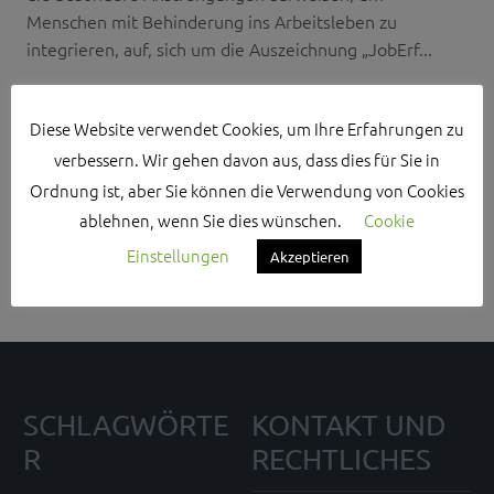
Menschen mit Behinderung ins Arbeitsleben zu
integrieren, auf, sich um die Auszeichnung „JobErf...
Diese Website verwendet Cookies, um Ihre Erfahrungen zu
verbessern. Wir gehen davon aus, dass dies für Sie in
Ordnung ist, aber Sie können die Verwendung von Cookies
Search Sidebar Widget Area
ablehnen, wenn Sie dies wünschen.
Cookie
Please login and add some widgets to this widget area.
Einstellungen
Akzeptieren
SCHLAGWÖRTE
KONTAKT UND
R
RECHTLICHES