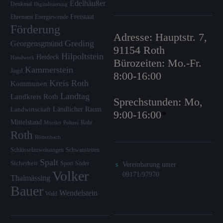
Edelhäußer
Denkmal
Digitalisierung
Freistaat
Ehrenamt
Energiewende
Förderung
Adresse: Hauptstr. 7,
Greding
Georgensgmünd
91154 Roth
Hilpoltstein
Heideck
Handwerk
Bürozeiten: Mo.-Fr.
Kammerstein
Jagd
8:00-16:00
Kreis Roth
Kommunen
Landtag
Landkreis Roth
Sprechstunden: Mo,
Ländlicher Raum
Landwirtschaft
9:00-16:00
*
Mittelstand
Rohr
Mortler
Polizei
Roth
Röttenbach
Schlüsselzuweisungen
Schwanstetten
Spalt
Sicherheit
Sport
Söder
Vereinbarung unter
Volker
09171/97970
Thalmässing
Bauer
Wendelstein
Wald