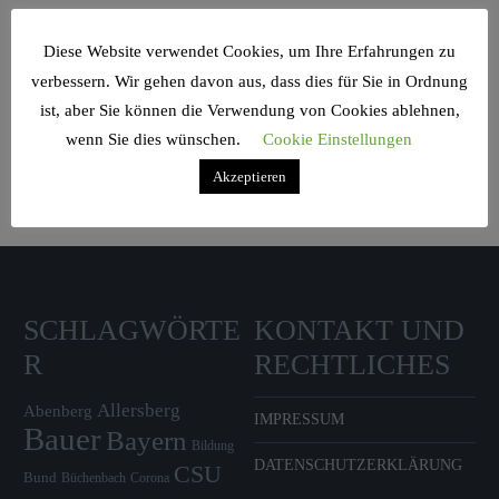
Diese Website verwendet Cookies, um Ihre Erfahrungen zu
verbessern. Wir gehen davon aus, dass dies für Sie in Ordnung
Search Sidebar Widget Area
ist, aber Sie können die Verwendung von Cookies ablehnen,
wenn Sie dies wünschen.
Cookie Einstellungen
Please login and add some widgets to this widget area.
Akzeptieren
SCHLAGWÖRTE
KONTAKT UND
R
RECHTLICHES
Allersberg
Abenberg
IMPRESSUM
Bauer
Bayern
Bildung
DATENSCHUTZERKLÄRUNG
CSU
Bund
Büchenbach
Corona