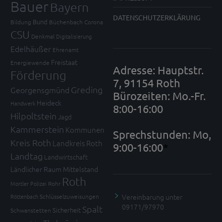
Bauer
Bayern
DATENSCHUTZERKLÄRUNG
Bund
Bildung
Büchenbach
Corona
CSU
Denkmal
Digitalisierung
Edelhäußer
Ehrenamt
Freistaat
Energiewende
Adresse: Hauptstr.
Förderung
7, 91154 Roth
Greding
Georgensgmünd
Bürozeiten: Mo.-Fr.
Heideck
Handwerk
8:00-16:00
Hilpoltstein
Jagd
Kammerstein
Kommunen
Sprechstunden: Mo,
Kreis Roth
Landkreis Roth
9:00-16:00
*
Landtag
Landwirtschaft
Ländlicher Raum
Mittelstand
Roth
Mortler
Polizei
Rohr
Vereinbarung unter
Röttenbach
Schlüsselzuweisungen
09171/97970
Spalt
Sicherheit
Schwanstetten