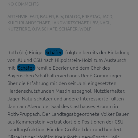
NO COMMENTS
ARTENVIELFALT
,
BAUER
,
BJV
,
DIALOG
,
FREYTAG
,
JAGD
,
KULTURLANDSCHAFT
,
LANDWIRTSCHAFT
,
LBV
,
NAGL
,
NUTZTIERE
,
ÖJV
,
SCHAFE
,
SCHÄFER
,
WOLF
Roth (dn) Einige
Schäfer
folgten bereits der Einladung
von JU und CSU nach Hilpoltstein-Holzi zum Austausch
mit
Schäfer
familie Eberler und dem Chef des
Bayerischen Schafhalterverbands René Gommringer
über die Erfahrung mit den seit Juni eingesetzten
Herdenschutzhunden Mastin espagnol. Nutztierhalter,
Jäger, Naturschützer und andere Interessierte füllten
dann am Abend der Saal des Gasthauses Bromm in
Roth-Pruppach. Der Landtagsabgeordnete Volker Bauer
aus Kammerstein vertrat dort die Positionen der CSU-
Landtagsfraktion. Für den Großteil der rund hundert
Gäste ist der Wolf im Kreis Roth unerwünscht. „Wir