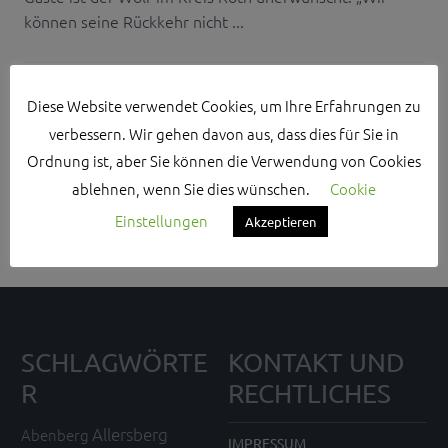
können seine Rückkehr nicht ...
Diese Website verwendet Cookies, um Ihre Erfahrungen zu
verbessern. Wir gehen davon aus, dass dies für Sie in
Search Sidebar Widget Area
Ordnung ist, aber Sie können die Verwendung von Cookies
ablehnen, wenn Sie dies wünschen.
Cookie
Please login and add some widgets to this widget area.
Einstellungen
Akzeptieren
SCHLAGWÖRTE
KONTAKT UND
R
RECHTLICHES
Allersberg
Abenberg
IMPRESSUM