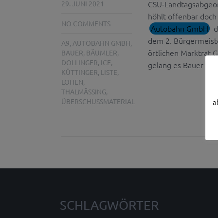
CSU-Landtagsabgeord
29. JUNI 2021
höhlt offenbar doch
NO COMMENTS
Autobahn GmbH
d
dem 2. Bürgermeist
A9
,
AUTOBAHN GMBH
,
örtlichen Marktrat 
BAUER
,
BÄUMLER
,
DOLLINGER
,
ICE
,
gelang es Bauer zwar
KÜTTINGER
,
LISTE
,
LOHEN
,
THALMÄSSING
,
a
ÜBERSCHUSSMATERIAL
SCHLAGWÖRTER