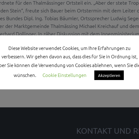
nete für den Thalmässinger Ortsteil ein. „Aber der stete Tro
 den Stein“, freute sich Bauer beim Ortstermin mit dem Leiter 
es Bundes Dipl. Ing. Tobias Bäumler, Ortssprecher Ludwig Seger
er der Marktgemeinde Thalmässing Michael Kreichauf und de
Gerhard Dollinger. In zäher Diskussion mit dem Innenministeriu
 2018 eine Entlastung des ...
Diese Website verwendet Cookies, um Ihre Erfahrungen zu
verbessern. Wir gehen davon aus, dass dies für Sie in Ordnung ist,
ber Sie können die Verwendung von Cookies ablehnen, wenn Sie di
wünschen.
Cookie Einstellungen
Akzeptieren
KONTAKT UND R